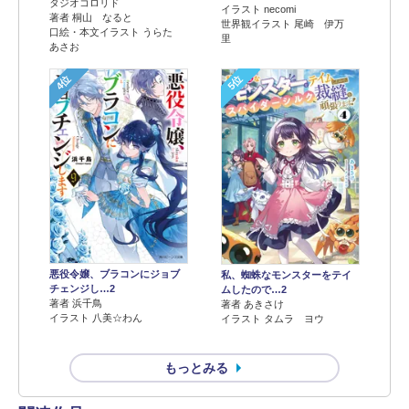
タジオコロリド
イラスト necomi
著者 桐山 なると
世界観イラスト 尾崎 伊万
口絵・本文イラスト うらた
里
あさお
4位
5位
悪役令嬢、ブラコンにジョブ
私、蜘蛛なモンスターをテイ
チェンジし…2
ムしたので…2
著者 浜千鳥
著者 あきさけ
イラスト 八美☆わん
イラスト タムラ ヨウ
もっとみる