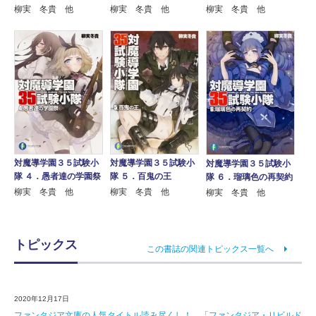
柳実 冬貴 他
柳実 冬貴 他
柳実 冬貴 他
対魔導学園３５試験小
対魔導学園３５試験小
対魔導学園３５試験小
隊 ４．愚者達の学園祭
隊 ５．百鬼の王
隊 ６．瑠璃色の再契約
柳実 冬貴 他
柳実 冬貴 他
柳実 冬貴 他
トピックス
この書誌の関連トピックス一覧へ
2020年12月17日
ファンタジア文庫の人気タイトル読み尽くし！ 「ファンタジア・リビルド