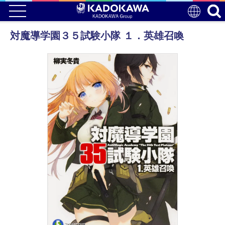
対魔導学園３５試験小隊 １．英雄召喚