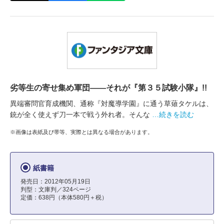
劣等生の寄せ集め軍団――それが『第３５試験小隊』!!
異端審問官育成機関、通称『対魔導学園』に通う草薙タケルは、
銃が全く使えず刀一本で戦う外れ者。そんな
…続きを読む
※画像は表紙及び帯等、実際とは異なる場合があります。
紙書籍
発売日：2012年05月19日
判型：文庫判／324ページ
定価：638円（本体580円＋税）