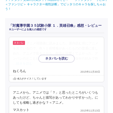
＜ファンリビ＞ キャラクター相性診断」でピッタリのキャラを探しちゃお
う！
「対魔導学園３５試験小隊 １．英雄召喚」感想・レビュー
※ユーザーによる個人の感想です
アニメ視聴後に読みました。原作読む前にアニメ
を見ているので、色々と前情報があったものの普通に楽し
めた。アニメで見るよりも、桜花が可愛くてよかった。ア
ンパンのとことか。あとはまあ、世界観が自分の好みで作
…続きを読む
ねくろん
2015年11月30日
4
人がナイス！しています
アニメから。アニメでは「？」と思ったところがいくつも
あったけど、ちゃんと描写があってわかりやすかった。に
しても省略し過ぎかな？＜アニメ。
マスカット
2015年11月13日