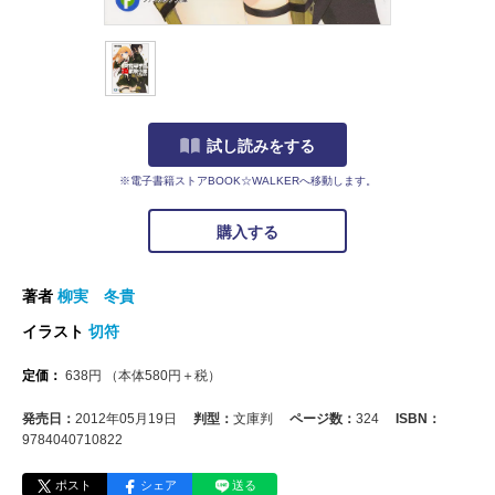
試し読みをする
※電子書籍ストアBOOK☆WALKERへ移動します。
購入する
著者
柳実 冬貴
イラスト
切符
定価：
638
円
（本体
580
円＋税）
発売日：
2012年05月19日
判型：
文庫判
ページ数：
324
ISBN：
9784040710822
ポスト
シェア
送る