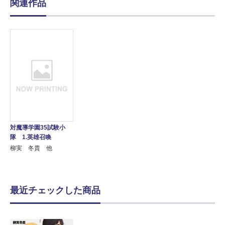
関連作品
対魔導学園35試験小
隊 1.英雄召喚
柳実 冬貴 他
最近チェックした商品