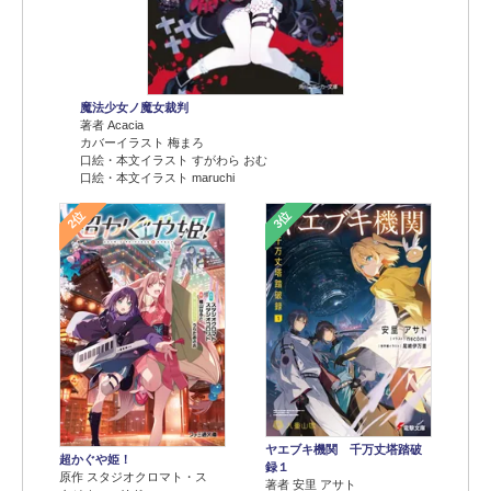
魔法少女ノ魔女裁判
著者 Acacia
カバーイラスト 梅まろ
口絵・本文イラスト すがわら おむ
口絵・本文イラスト maruchi
2位
3位
ヤエブキ機関 千万丈塔踏破
超かぐや姫！
録１
原作 スタジオクロマト・ス
著者 安里 アサト