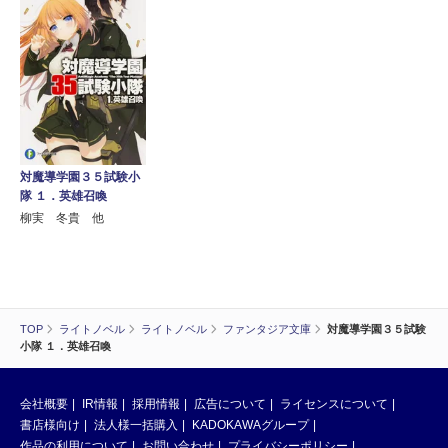
対魔導学園３５試験小
隊 １．英雄召喚
柳実 冬貴 他
TOP
ライトノベル
ライトノベル
ファンタジア文庫
対魔導学園３５試験
小隊 １．英雄召喚
会社概要
IR情報
採用情報
広告について
ライセンスについて
書店様向け
法人様一括購入
KADOKAWAグループ
作品の利用について
お問い合わせ
プライバシーポリシー