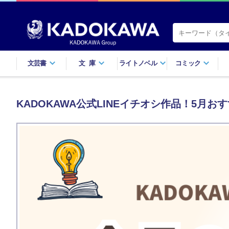
文芸書
文庫
ライトノベル
コミック
KADOKAWA公式LINEイチオシ作品！5月お