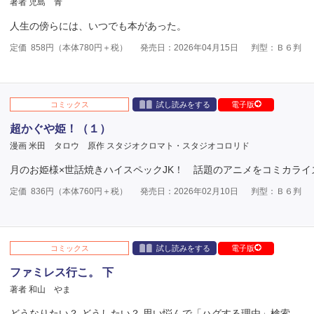
著者 児島 青
人生の傍らには、いつでも本があった。
定価
858
円（本体
780
円＋税）
発売日：2026年04月15日
判型：Ｂ６判
コミックス
試し読みをする
電子版
超かぐや姫！（１）
漫画 米田 タロウ
原作 スタジオクロマト・スタジオコロリド
月のお姫様×世話焼きハイスペックJK！ 話題のアニメをコミカライ
定価
836
円（本体
760
円＋税）
発売日：2026年02月10日
判型：Ｂ６判
コミックス
試し読みをする
電子版
ファミレス行こ。 下
著者 和山 やま
どうなりたい？ どうしたい？ 思い悩んで「ハグする理由」検索。