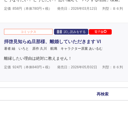
定価
858
円（本体
780
円＋税）
発売日：2026年03月12日
判型：Ｂ６判
コミックス
試し読みをする
電子版
拝啓見知らぬ旦那様、離婚していただきます VI
著者 紬 いろと
原作 久川 航璃
キャラクター原案 あいるむ
離縁したい理由は絶対に教えません！
定価
924
円（本体
840
円＋税）
発売日：2026年05月02日
判型：Ｂ６判
再検索