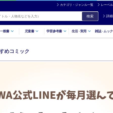
カテゴリ・ジャンル一覧
レーベル
検索
詳細
一般書
児童書
学習参考書
生活
実用
雑誌
ムック
・
・
すすめコミック