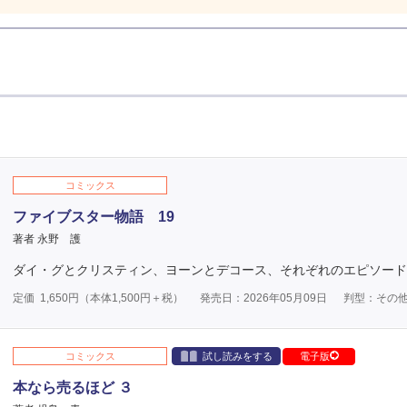
コミックス
ファイブスター物語 19
著者 永野 護
ダイ・グとクリスティン、ヨーンとデコース、それぞれのエピソード
定価
1,650
円（本体
1,500
円＋税）
発売日：2026年05月09日
判型：その
コミックス
試し読みをする
電子版
本なら売るほど ３