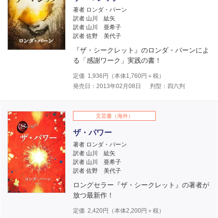
著者 ロンダ・バーン
訳者 山川 紘矢
訳者 山川 亜希子
訳者 佐野 美代子
『ザ・シークレット』のロンダ・バーンによ
る「感謝ワーク」実践の書！
定価
1,936
円（本体
1,760
円＋税）
発売日：2013年02月08日
判型：四六判
文芸書（海外）
ザ・パワー
著者 ロンダ・バーン
訳者 山川 紘矢
訳者 山川 亜希子
訳者 佐野 美代子
ロングセラー『ザ・シークレット』の著者が
放つ最新作！
定価
2,420
円（本体
2,200
円＋税）