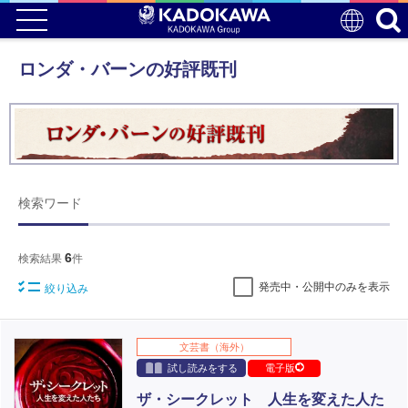
ロンダ・バーンの好評既刊
検索ワード
6
検索結果
件
発売中・公開中のみを表示
絞り込み
文芸書（海外）
試し読みをする
電子版
ザ・シークレット 人生を変えた人た