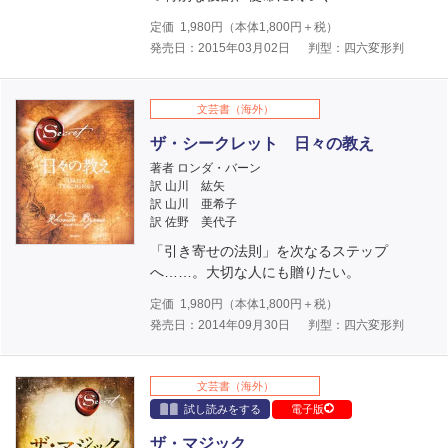
定価
1,980
円（本体
1,800
円＋税）
発売日：2015年03月02日
判型：四六変形判
文芸書（海外）
ザ・シークレット 日々の教え
著者 ロンダ・バーン
訳 山川 紘矢
訳 山川 亜希子
訳 佐野 美代子
「引き寄せの法則」を次なるステップ
へ……。大切な人にも贈りたい。
定価
1,980
円（本体
1,800
円＋税）
発売日：2014年09月30日
判型：四六変形判
文芸書（海外）
試し読みをする
電子版
ザ・マジック