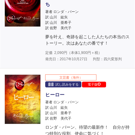
ち
著者 ロンダ・バーン
訳 山川 紘矢
訳 山川 亜希子
訳 佐野 美代子
夢を叶え、奇跡を起こした人たちの本当のス
トーリー。次はあなたの番です！
定価
2,090
円（本体
1,900
円＋税）
発売日：2017年10月27日
判型：四六変形判
文芸書（海外）
試し読みをする
電子版
ヒーロー
著者 ロンダ・バーン
訳 山川 紘矢
訳 山川 亜希子
訳 佐野 美代子
ロンダ・バーン、待望の最新作！ 自分が持
つ特別な役割、使命に気づく！