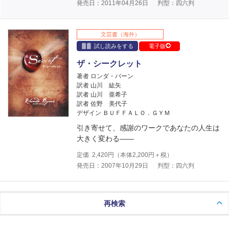
発売日：2011年04月26日
判型：四六判
文芸書（海外）
試し読みをする
電子版
ザ・シークレット
著者 ロンダ・バーン
訳者 山川 紘矢
訳者 山川 亜希子
訳者 佐野 美代子
デザイン ＢＵＦＦＡＬＯ．ＧＹＭ
引き寄せて、感謝のワークであなたの人生は
大きく変わる――
定価
2,420
円（本体
2,200
円＋税）
発売日：2007年10月29日
判型：四六判
再検索