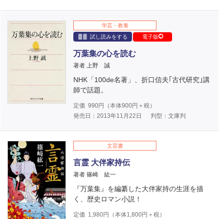
学芸・教養
試し読みをする
電子版
万葉集の心を読む
著者 上野 誠
NHK「100de名著」、折口信夫｢古代研究｣講
師で話題。
定価
990
円（本体
900
円＋税）
発売日：2013年11月22日
判型：文庫判
文芸書
言霊 大伴家持伝
著者 篠崎 紘一
『万葉集』を編纂した大伴家持の生涯を描
く、歴史ロマン小説！
定価
1,980
円（本体
1,800
円＋税）