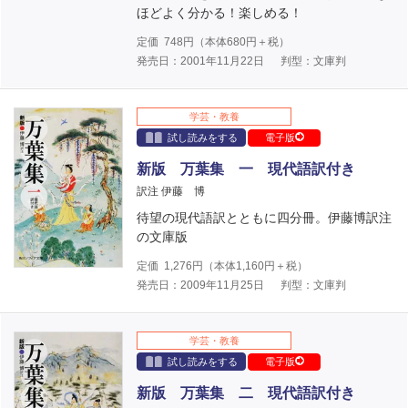
ほどよく分かる！楽しめる！
定価
748
円（本体
680
円＋税）
発売日：2001年11月22日
判型：文庫判
学芸・教養
試し読みをする
電子版
新版 万葉集 一 現代語訳付き
訳注 伊藤 博
待望の現代語訳とともに四分冊。伊藤博訳注
の文庫版
定価
1,276
円（本体
1,160
円＋税）
発売日：2009年11月25日
判型：文庫判
学芸・教養
試し読みをする
電子版
新版 万葉集 二 現代語訳付き