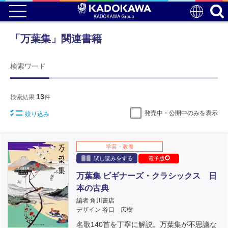
「万葉集」関連書籍
検索ワード
13
検索結果
件
発売中・公開中のみを表示
絞り込み
学芸・教養
試し読みをする
電子版
万葉集 ビギナーズ・クラシックス 日
本の古典
編者 角川書店
デザイン 谷口 広樹
名歌140首を丁寧に解説。万葉集が不思議な