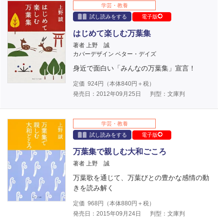
学芸・教養
試し読みをする
電子版
はじめて楽しむ万葉集
著者 上野 誠
カバーデザイン ベター・デイズ
身近で面白い「みんなの万葉集」宣言！
定価
924
円（本体
840
円＋税）
発売日：2012年09月25日
判型：文庫判
学芸・教養
試し読みをする
電子版
万葉集で親しむ大和ごころ
著者 上野 誠
万葉歌を通じて、万葉びとの豊かな感情の動
きを読み解く
定価
968
円（本体
880
円＋税）
発売日：2015年09月24日
判型：文庫判