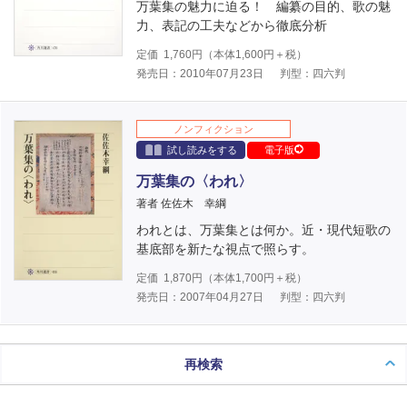
万葉集の魅力に迫る！ 編纂の目的、歌の魅
力、表記の工夫などから徹底分析
定価
1,760
円（本体
1,600
円＋税）
発売日：2010年07月23日
判型：四六判
ノンフィクション
試し読みをする
電子版
万葉集の〈われ〉
著者 佐佐木 幸綱
われとは、万葉集とは何か。近・現代短歌の
基底部を新たな視点で照らす。
定価
1,870
円（本体
1,700
円＋税）
発売日：2007年04月27日
判型：四六判
再検索