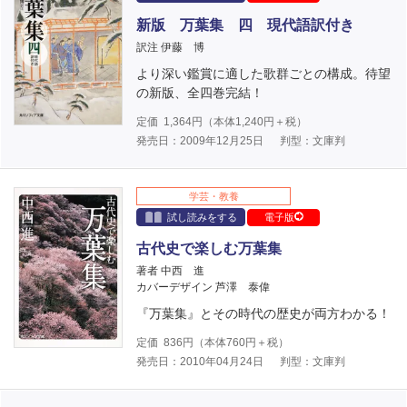
新版 万葉集 四 現代語訳付き
訳注 伊藤 博
より深い鑑賞に適した歌群ごとの構成。待望
の新版、全四巻完結！
定価
1,364
円（本体
1,240
円＋税）
発売日：2009年12月25日
判型：文庫判
学芸・教養
試し読みをする
電子版
古代史で楽しむ万葉集
著者 中西 進
カバーデザイン 芦澤 泰偉
『万葉集』とその時代の歴史が両方わかる！
定価
836
円（本体
760
円＋税）
発売日：2010年04月24日
判型：文庫判