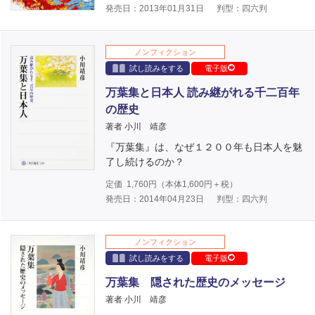
発売日：2013年01月31日
判型：四六判
ノンフィクション
試し読みをする
電子版
万葉集と日本人 読み継がれる千二百年
の歴史
著者 小川 靖彦
『万葉集』は、なぜ１２００年も日本人を魅
了し続けるのか？
定価
1,760
円（本体
1,600
円＋税）
発売日：2014年04月23日
判型：四六判
ノンフィクション
試し読みをする
電子版
万葉集 隠された歴史のメッセージ
著者 小川 靖彦