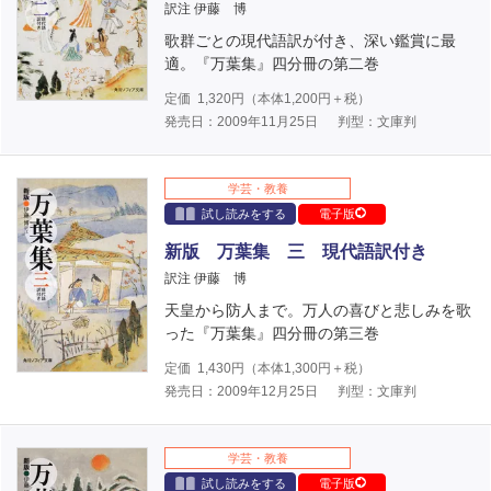
訳注 伊藤 博
歌群ごとの現代語訳が付き、深い鑑賞に最
適。『万葉集』四分冊の第二巻
定価
1,320
円（本体
1,200
円＋税）
発売日：2009年11月25日
判型：文庫判
学芸・教養
試し読みをする
電子版
新版 万葉集 三 現代語訳付き
訳注 伊藤 博
天皇から防人まで。万人の喜びと悲しみを歌
った『万葉集』四分冊の第三巻
定価
1,430
円（本体
1,300
円＋税）
発売日：2009年12月25日
判型：文庫判
学芸・教養
試し読みをする
電子版