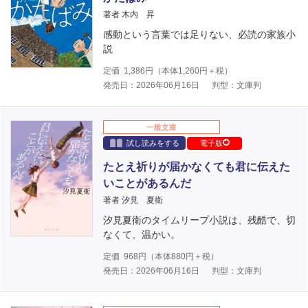
著者 木内 昇
感動という言葉では足りない、必読の家族小
説
定価
1,386
円（本体
1,260
円＋税）
発売日：2026年06月16日
判型：文庫判
一般文庫
試し読みをする
電子版
たとえ祈りが届かなくても君に伝えた
いことがあるんだ
著者 汐見 夏衛
汐見夏衛のタイムリープ小説は、残酷で、切
なくて、温かい。
定価
968
円（本体
880
円＋税）
発売日：2026年06月16日
判型：文庫判