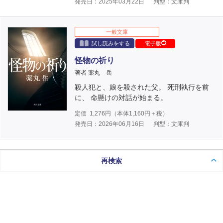
発売日：2025年03月22日
判型：文庫判
一般文庫
試し読みをする
電子版
怪物の祈り
著者 薬丸 岳
殺人犯と、娘を殺された父。 死刑執行を前
に、 命懸けの対話が始まる。
定価
1,276
円（本体
1,160
円＋税）
発売日：2026年06月16日
判型：文庫判
再検索