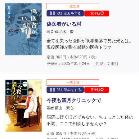
一般文庫
試し読みをする
電子版
偽医者がいる村
著者 藤ノ木 優
全てを失った医師が限界集落で見た光とは。
現役医師が贈る感動の医療ドラマ
定価
902
円（本体
820
円＋税）
発売日：2025年01月24日
判型：文庫判
一般文庫
試し読みをする
電子版
今夜も満月クリニックで
著者 藤山 素心
病院に行くほどでもない、ちょっとした体の
不調、ここで相談しませんか？
定価
858
円（本体
780
円＋税）