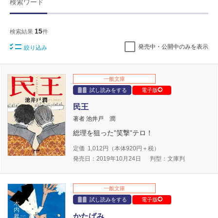
検索ワード
15
検索結果
件
発売中・公開中のみを表示
絞り込み
一般文庫
試し読みをする
電子版
民王
著者 池井戸 潤
総理を狙った”笑撃”テロ！
定価
1,012
円（本体
920
円＋税）
発売日：2019年10月24日
判型：文庫判
一般文庫
試し読みをする
電子版
かたばみ