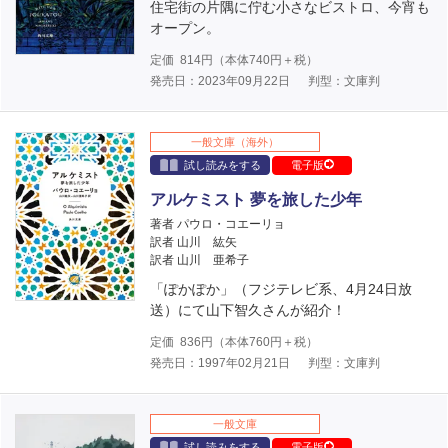
住宅街の片隅に佇む小さなビストロ、今宵も
オープン。
定価
814
円（本体
740
円＋税）
発売日：2023年09月22日
判型：文庫判
一般文庫（海外）
試し読みをする
電子版
アルケミスト 夢を旅した少年
著者 パウロ・コエーリョ
訳者 山川 紘矢
訳者 山川 亜希子
「ぽかぽか」（フジテレビ系、4月24日放
送）にて山下智久さんが紹介！
定価
836
円（本体
760
円＋税）
発売日：1997年02月21日
判型：文庫判
一般文庫
試し読みをする
電子版