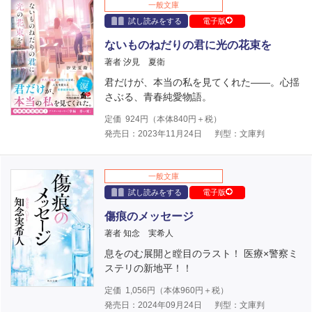
一般文庫
試し読みをする
電子版
ないものねだりの君に光の花束を
著者 汐見 夏衛
君だけが、本当の私を見てくれた――。心揺
さぶる、青春純愛物語。
定価
924
円（本体
840
円＋税）
発売日：2023年11月24日
判型：文庫判
一般文庫
試し読みをする
電子版
傷痕のメッセージ
著者 知念 実希人
息をのむ展開と瞠目のラスト！ 医療×警察ミ
ステリの新地平！！
定価
1,056
円（本体
960
円＋税）
発売日：2024年09月24日
判型：文庫判