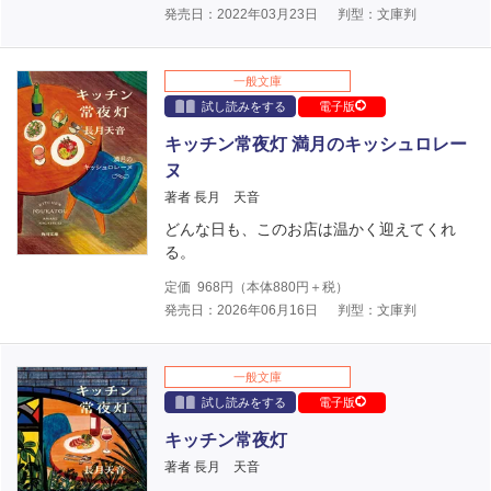
発売日：2022年03月23日
判型：文庫判
一般文庫
試し読みをする
電子版
キッチン常夜灯 満月のキッシュロレー
ヌ
著者 長月 天音
どんな日も、このお店は温かく迎えてくれ
る。
定価
968
円（本体
880
円＋税）
発売日：2026年06月16日
判型：文庫判
一般文庫
試し読みをする
電子版
キッチン常夜灯
著者 長月 天音