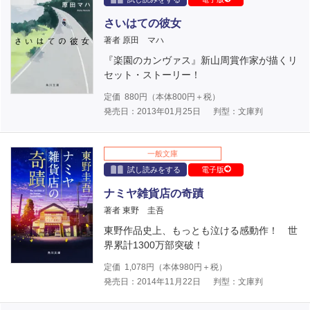
さいはての彼女
著者 原田 マハ
『楽園のカンヴァス』新山周賞作家が描くリ
セット・ストーリー！
定価
880
円（本体
800
円＋税）
発売日：2013年01月25日
判型：文庫判
一般文庫
試し読みをする
電子版
ナミヤ雑貨店の奇蹟
著者 東野 圭吾
東野作品史上、もっとも泣ける感動作！ 世
界累計1300万部突破！
定価
1,078
円（本体
980
円＋税）
発売日：2014年11月22日
判型：文庫判