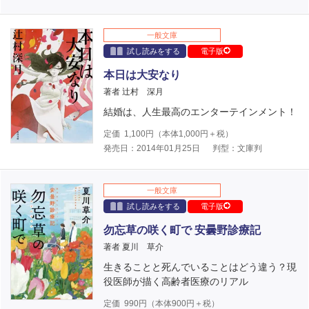
一般文庫
試し読みをする
電子版
本日は大安なり
著者 辻村 深月
結婚は、人生最高のエンターテインメント！
定価
1,100
円（本体
1,000
円＋税）
発売日：2014年01月25日
判型：文庫判
一般文庫
試し読みをする
電子版
勿忘草の咲く町で 安曇野診療記
著者 夏川 草介
生きることと死んでいることはどう違う？現
役医師が描く高齢者医療のリアル
定価
990
円（本体
900
円＋税）