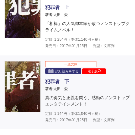
犯罪者 上
著者 太田 愛
「相棒」の人気脚本家が放つノンストップク
ライムノベル！
定価
1,254
円（本体
1,140
円＋税）
発売日：2017年01月25日
判型：文庫判
一般文庫
試し読みをする
電子版
犯罪者 下
著者 太田 愛
真の勇気と正義を問う、感動のノンストップ
エンタテインメント！
定価
1,144
円（本体
1,040
円＋税）
発売日：2017年01月25日
判型：文庫判