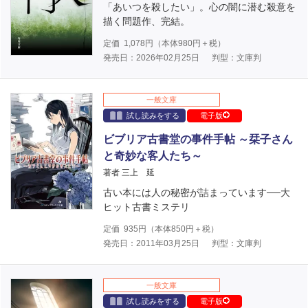
「あいつを殺したい」。心の闇に潜む殺意を
描く問題作、完結。
定価
1,078
円（本体
980
円＋税）
発売日：2026年02月25日
判型：文庫判
一般文庫
試し読みをする
電子版
ビブリア古書堂の事件手帖 ～栞子さん
と奇妙な客人たち～
著者 三上 延
古い本には人の秘密が詰まっています──大
ヒット古書ミステリ
定価
935
円（本体
850
円＋税）
発売日：2011年03月25日
判型：文庫判
一般文庫
試し読みをする
電子版