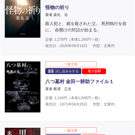
怪物の祈り
著者 薬丸 岳
殺人犯と、娘を殺された父。 死刑執行を前
に、 命懸けの対話が始まる。
定価
1,276
円（本体
1,160
円＋税）
発売日：2026年06月16日
判型：文庫判
一般文庫
試し読みをする
電子版
八つ墓村 金田一耕助ファイル１
著者 横溝 正史
定価
1,144
円（本体
1,040
円＋税）
発売日：1971年04月26日
判型：文庫判
一般文庫