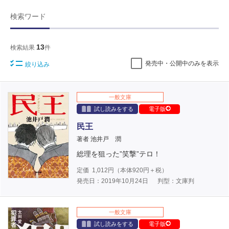
検索ワード
13
検索結果
件
発売中・公開中のみを表示
絞り込み
一般文庫
試し読みをする
電子版
民王
著者 池井戸 潤
総理を狙った”笑撃”テロ！
定価
1,012
円（本体
920
円＋税）
発売日：2019年10月24日
判型：文庫判
一般文庫
試し読みをする
電子版