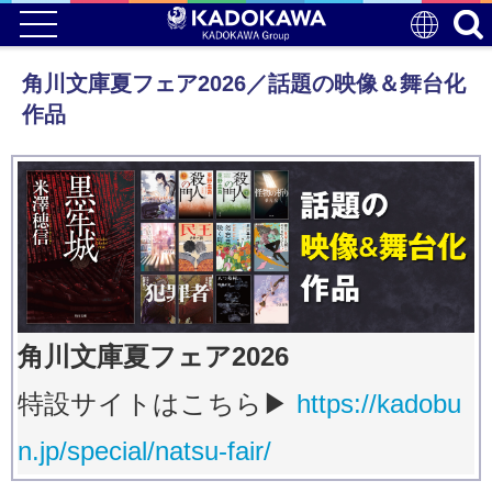
角川文庫夏フェア2026／話題の映像＆舞台化
作品
角川文庫夏フェア2026
​特設サイトはこちら▶
https://kadobu
n.jp/special/natsu-fair/