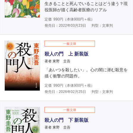
生きることと死んでいることはどう違う？現
役医師が描く高齢者医療のリアル
定価
990
円（本体
900
円＋税）
発売日：2022年03月23日
判型：文庫判
一般文庫
殺人の門 上 新装版
著者 東野 圭吾
「あいつを殺したい」。心の闇に潜む殺意を
描く衝撃の問題作。
定価
990
円（本体
900
円＋税）
発売日：2026年02月25日
判型：文庫判
一般文庫
殺人の門 下 新装版
著者 東野 圭吾