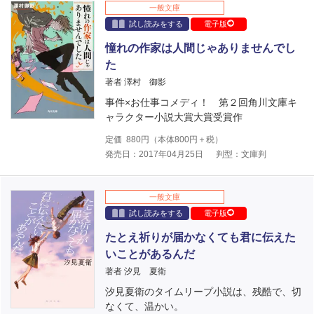
一般文庫
試し読みをする
電子版
憧れの作家は人間じゃありませんでし
た
著者 澤村 御影
事件×お仕事コメディ！ 第２回角川文庫キ
ャラクター小説大賞大賞受賞作
定価
880
円（本体
800
円＋税）
発売日：2017年04月25日
判型：文庫判
一般文庫
試し読みをする
電子版
たとえ祈りが届かなくても君に伝えた
いことがあるんだ
著者 汐見 夏衛
汐見夏衛のタイムリープ小説は、残酷で、切
なくて、温かい。