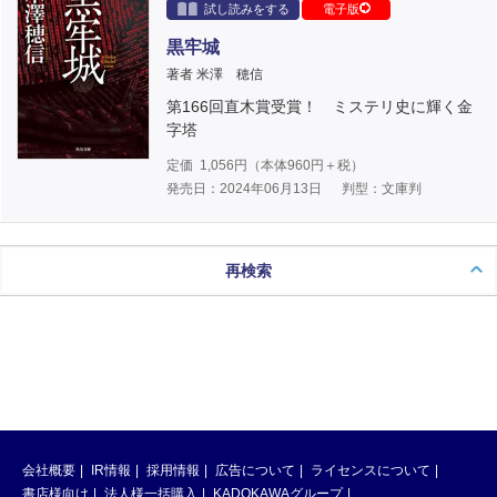
試し読みをする
電子版
黒牢城
著者 米澤 穂信
第166回直木賞受賞！ ミステリ史に輝く金
字塔
定価
1,056
円（本体
960
円＋税）
発売日：2024年06月13日
判型：文庫判
再検索
会社概要
IR情報
採用情報
広告について
ライセンスについて
書店様向け
法人様一括購入
KADOKAWAグループ