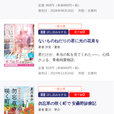
定価
968
円（本体
880
円＋税）
発売日：2026年06月16日
判型：文庫判
一般文庫
試し読みをする
電子版
ないものねだりの君に光の花束を
著者 汐見 夏衛
君だけが、本当の私を見てくれた――。心揺
さぶる、青春純愛物語。
定価
924
円（本体
840
円＋税）
発売日：2023年11月24日
判型：文庫判
一般文庫
試し読みをする
電子版
勿忘草の咲く町で 安曇野診療記
著者 夏川 草介