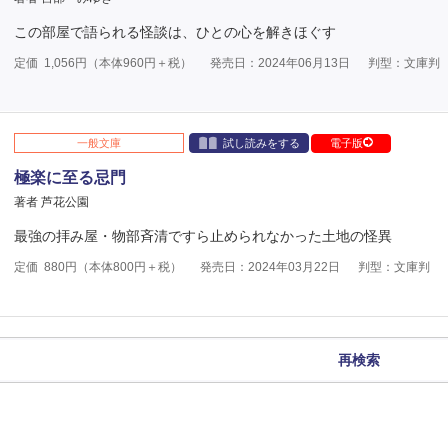
この部屋で語られる怪談は、ひとの心を解きほぐす
定価
1,056
円（本体
960
円＋税）
発売日：2024年06月13日
判型：文庫判
一般文庫
試し読みをする
電子版
極楽に至る忌門
著者 芦花公園
最強の拝み屋・物部斉清ですら止められなかった土地の怪異
定価
880
円（本体
800
円＋税）
発売日：2024年03月22日
判型：文庫判
再検索