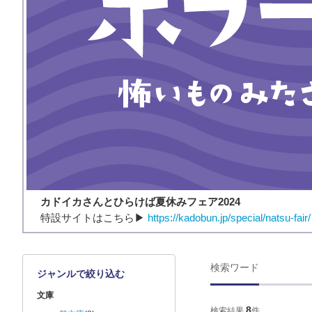
カドイカさんとひらけば夏休みフェア2024
​特設サイトはこちら▶
https://kadobun.jp/special/natsu-fair/
検索ワード
ジャンルで絞り込む
文庫
8
検索結果
件