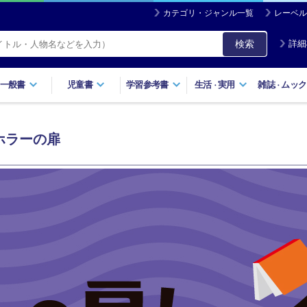
カテゴリ・ジャンル一覧
レーベル
検索
詳細
一般書
児童書
学習参考書
生活
実用
雑誌
ムック
・
・
ホラーの扉