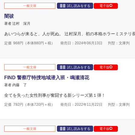
一般文庫
試し読みをする
電子版
闇祓
著者 辻村 深月
あいつらが来ると、人が死ぬ。 辻村深月、初の本格ホラーミステリ
定価
968
円（本体
880
円＋税）
発売日：2024年06月13日
判型：文庫判
一般文庫
試し読みをする
電子版
FIND 警察庁特捜地域潜入班・鳴瀬清花
著者 内藤 了
全てを失った女性刑事が奮闘する新シリーズ第１弾！
定価
792
円（本体
720
円＋税）
発売日：2022年11月22日
判型：文庫判
一般文庫
試し読みをする
電子版