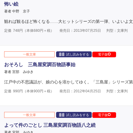
怖い絵
著者 中野 京子
観れば観るほど怖くなる……大ヒットシリーズの第一弾、いよいよ文
定価
748
円（本体
680
円＋税）
発売日：2013年07月25日
判型：文庫判
一般文庫
試し読みをする
電子版
おそろし 三島屋変調百物語事始
著者 宮部 みゆき
江戸中の不思議話が、娘の心を溶かしてゆく。「三島屋」シリーズ第
定価
990
円（本体
900
円＋税）
発売日：2012年04月25日
判型：文庫判
一般文庫
試し読みをする
電子版
よって件のごとし 三島屋変調百物語八之続
著者 宮部 みゆき