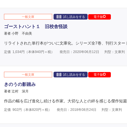
一般文庫
試し読みをする
電子版
ゴーストハント１ 旧校舎怪談
著者 小野 不由美
リライトされた単行本がついに文庫化。シリーズ全7巻、刊行スター
定価
1,034
円（本体
940
円＋税）
発売日：2020年06月12日
判型：文庫判
一般文庫
試し読みをする
電子版
きのうの影踏み
著者 辻村 深月
作品の幅を広げ進化し続ける作家。大切な人との絆を感じる傑作短篇
定価
902
円（本体
820
円＋税）
発売日：2018年08月24日
判型：文庫判