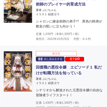
術師のプレイヤー的育成方法
著者 ぷにちゃん
イラスト 緋原ヨウ
シャロンに錬金術師の弟子!? 異色の師弟が
教皇の呪いに立ち向かう！
定価
1,430
円（本体
1,300
円＋税）
発売日：2022年10月25日
判型：Ｂ６判
新文芸
試し読みをする
電子版
回復職の悪役令嬢 エピソード１ 私だ
けが転職方法を知っている
著者 ぷにちゃん
イラスト 緋原ヨウ
シナリオから解放された元悪役令嬢の自由な
冒険者ライフスタート！
定価
1,430
円（本体
1,300
円＋税）