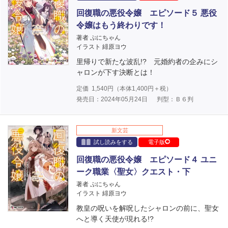
回復職の悪役令嬢 エピソード５ 悪役
令嬢はもう終わりです！
著者 ぷにちゃん
イラスト 緋原ヨウ
里帰りで新たな波乱!? 元婚約者の企みにシ
ャロンが下す決断とは！
定価
1,540
円（本体
1,400
円＋税）
発売日：2024年05月24日
判型：Ｂ６判
新文芸
試し読みをする
電子版
回復職の悪役令嬢 エピソード４ ユニ
ーク職業〈聖女〉クエスト・下
著者 ぷにちゃん
イラスト 緋原ヨウ
教皇の呪いを解呪したシャロンの前に、聖女
へと導く天使が現れる!?