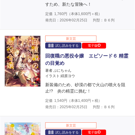
すため、新たな冒険へ！
定価
1,760
円（本体
1,600
円＋税）
発売日：2026年02月25日
判型：Ｂ６判
新文芸
試し読みをする
電子版
回復職の悪役令嬢 エピソード６ 精霊
の目覚め
著者 ぷにちゃん
イラスト 緋原ヨウ
新装備のため、砂漠の都で火山の噴火を阻
止!? 炎の精霊に挑む！
定価
1,540
円（本体
1,400
円＋税）
発売日：2025年02月25日
判型：Ｂ６判
新文芸
試し読みをする
電子版