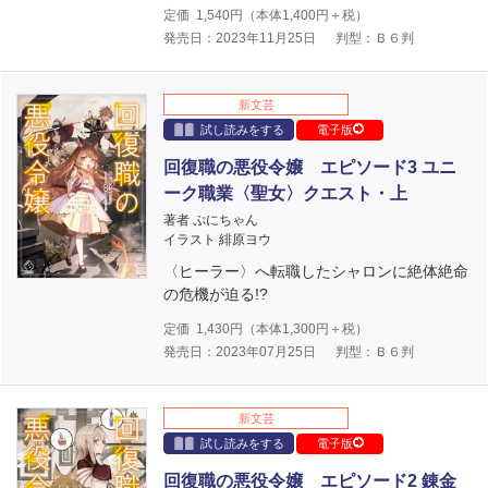
定価
1,540
円（本体
1,400
円＋税）
発売日：2023年11月25日
判型：Ｂ６判
新文芸
試し読みをする
電子版
回復職の悪役令嬢 エピソード3 ユニ
ーク職業〈聖女〉クエスト・上
著者 ぷにちゃん
イラスト 緋原ヨウ
〈ヒーラー〉へ転職したシャロンに絶体絶命
の危機が迫る!?
定価
1,430
円（本体
1,300
円＋税）
発売日：2023年07月25日
判型：Ｂ６判
新文芸
試し読みをする
電子版
回復職の悪役令嬢 エピソード2 錬金