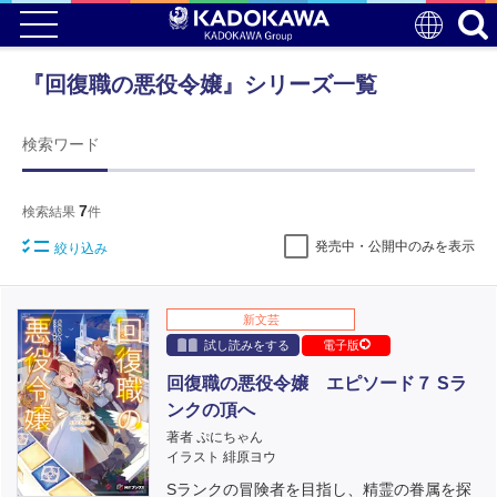
『回復職の悪役令嬢』シリーズ一覧
検索ワード
7
検索結果
件
発売中・公開中のみを表示
絞り込み
新文芸
試し読みをする
電子版
回復職の悪役令嬢 エピソード７ Sラ
ンクの頂へ
著者 ぷにちゃん
イラスト 緋原ヨウ
Sランクの冒険者を目指し、精霊の眷属を探