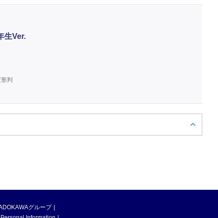
Ver.
変形判
ADOKAWAグループ
 Personal Information