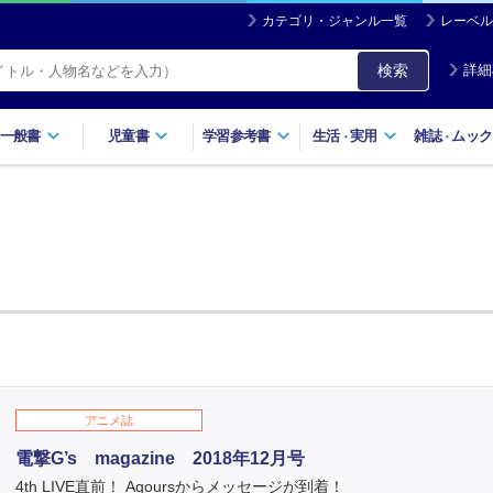
カテゴリ・ジャンル一覧
レーベル
検索
詳細
一般書
児童書
学習参考書
生活
実用
雑誌
ムック
・
・
アニメ誌
電撃G’s magazine 2018年12月号
4th LIVE直前！ Aqoursからメッセージが到着！