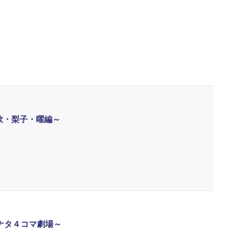
～千歌・梨子・曜編～
ナタ４コマ劇場～