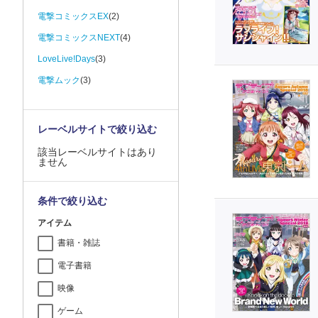
電撃コミックスEX
(2)
電撃コミックスNEXT
(4)
LoveLive!Days
(3)
電撃ムック
(3)
レーベルサイトで絞り込む
該当レーベルサイトはあり
ません
条件で絞り込む
アイテム
書籍・雑誌
電子書籍
映像
ゲーム