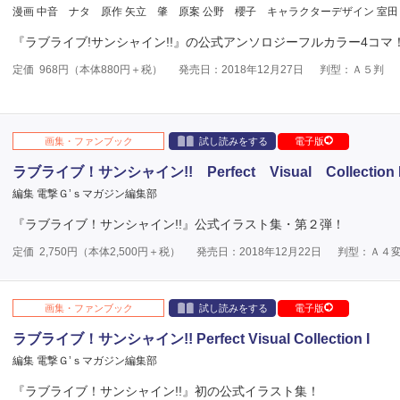
漫画 中音 ナタ
原作 矢立 肇
原案 公野 櫻子
キャラクターデザイン 室田
『ラブライブ!サンシャイン!!』の公式アンソロジーフルカラー4コマ
定価
968
円（本体
880
円＋税）
発売日：2018年12月27日
判型：Ａ５判
画集・ファンブック
試し読みをする
電子版
ラブライブ！サンシャイン!! Perfect Visual Collection I
編集 電撃Ｇ’ｓマガジン編集部
『ラブライブ！サンシャイン!!』公式イラスト集・第２弾！
定価
2,750
円（本体
2,500
円＋税）
発売日：2018年12月22日
判型：Ａ４
画集・ファンブック
試し読みをする
電子版
ラブライブ！サンシャイン!! Perfect Visual Collection I
編集 電撃Ｇ’ｓマガジン編集部
『ラブライブ！サンシャイン!!』初の公式イラスト集！