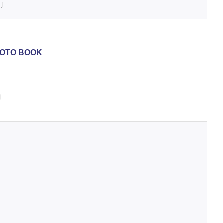
判
PHOTO BOOK
判