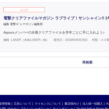
ムック
電撃クリアファイルマガジン ラブライブ！サンシャイン!! 1年生
編集 電撃Ｇ’ｓマガジン編集部
Aqoursメンバーの水着クリアファイルを学年ごとに手に入れよう♪
価格
1,650
円（本体
1,500
円＋税）
発売日：2018年09月29日
判型：Ａ４
再検索
採用情報
広告について
ライセンスについて
書店様向け
法人様一括購入
K
お問い合わせ
プライバシーポリシー
サイトポリシー
Do Not Sell or Share My