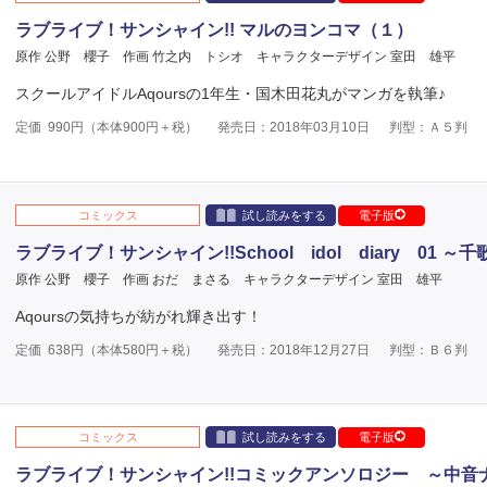
ラブライブ！サンシャイン!! マルのヨンコマ（１）
原作 公野 櫻子
作画 竹之内 トシオ
キャラクターデザイン 室田 雄平
スクールアイドルAqoursの1年生・国木田花丸がマンガを執筆♪
定価
990
円（本体
900
円＋税）
発売日：2018年03月10日
判型：Ａ５判
コミックス
試し読みをする
電子版
ラブライブ！サンシャイン!!School idol diary 01 
原作 公野 櫻子
作画 おだ まさる
キャラクターデザイン 室田 雄平
Aqoursの気持ちが紡がれ輝き出す！
定価
638
円（本体
580
円＋税）
発売日：2018年12月27日
判型：Ｂ６判
コミックス
試し読みをする
電子版
ラブライブ！サンシャイン!!コミックアンソロジー ～中音