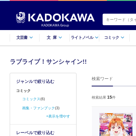
文芸書
文庫
ライトノベル
コミック
ラブライブ！サンシャイン!!
検索ワード
ジャンルで絞り込む
コミック
15
検索結果
件
コミックス
(6)
画集・ファンブック
(3)
+表示を増やす
レーベルで絞り込む