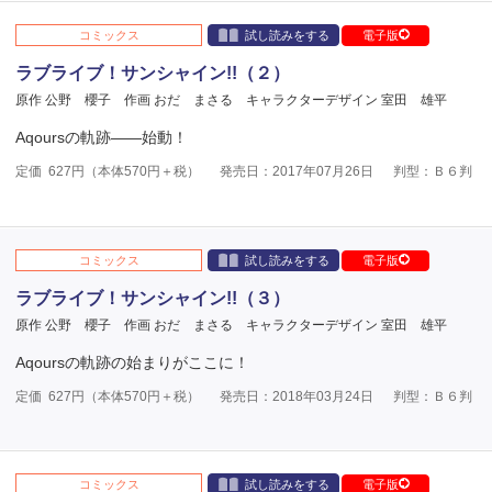
コミックス
試し読みをする
電子版
ラブライブ！サンシャイン!!（２）
原作 公野 櫻子
作画 おだ まさる
キャラクターデザイン 室田 雄平
Aqoursの軌跡――始動！
定価
627
円（本体
570
円＋税）
発売日：2017年07月26日
判型：Ｂ６判
コミックス
試し読みをする
電子版
ラブライブ！サンシャイン!!（３）
原作 公野 櫻子
作画 おだ まさる
キャラクターデザイン 室田 雄平
Aqoursの軌跡の始まりがここに！
定価
627
円（本体
570
円＋税）
発売日：2018年03月24日
判型：Ｂ６判
コミックス
試し読みをする
電子版