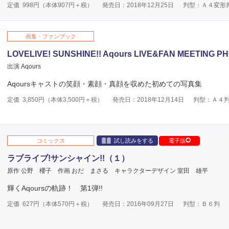
定価
998
円（本体
907
円＋税）
発売日：2018年12月25日
判型：Ａ４変形
画集・ファンブック
LOVELIVE! SUNSHINE!! Aqours LIVE&FAN MEETING 
出演 Aqours
Aqoursキャストの笑顔・素顔・真顔を収めた初めての写真集
定価
3,850
円（本体
3,500
円＋税）
発売日：2018年12月14日
判型：Ａ４
コミックス
試し読みをする
電子版
ラブライブ!サンシャイン!!（１）
原作 公野 櫻子
作画 おだ まさる
キャラクターデザイン 室田 雄平
輝くAqoursの軌跡！ 第1弾!!
定価
627
円（本体
570
円＋税）
発売日：2016年09月27日
判型：Ｂ６判