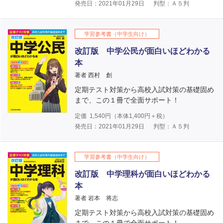
発売日：2021年01月29日
判型：Ａ５判
学習参考書（中学生向け）
改訂版 中学公民が面白いほどわかる
本
著者 西村 創
定期テスト対策から高校入試対策の基礎固め
まで、この１冊で全面サポート！
定価
1,540
円（本体
1,400
円＋税）
発売日：2021年01月29日
判型：Ａ５判
学習参考書（中学生向け）
改訂版 中学理科が面白いほどわかる
本
著者 岩本 将志
定期テスト対策から高校入試対策の基礎固め