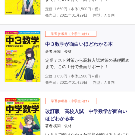
定価
1,650
円（本体
1,500
円＋税）
発売日：2021年01月29日
判型：Ａ５判
学習参考書（中学生向け）
中３数学が面白いほどわかる本
著者 横関 俊材
定期テスト対策から高校入試対策の基礎固め
まで、この１冊で全面サポート！
定価
1,650
円（本体
1,500
円＋税）
発売日：2021年01月29日
判型：Ａ５判
学習参考書（中学生向け）
改訂版 高校入試 中学数学が面白い
ほどわかる本
著者 横関 俊材
いままで解けなかった問題が解けるようにな