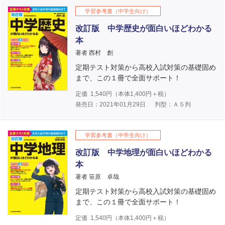
学習参考書（中学生向け）
改訂版 中学歴史が面白いほどわかる
本
著者 西村 創
定期テスト対策から高校入試対策の基礎固め
まで、この１冊で全面サポート！
定価
1,540
円（本体
1,400
円＋税）
発売日：2021年01月29日
判型：Ａ５判
学習参考書（中学生向け）
改訂版 中学地理が面白いほどわかる
本
著者 笹原 卓哉
定期テスト対策から高校入試対策の基礎固め
まで、この１冊で全面サポート！
定価
1,540
円（本体
1,400
円＋税）