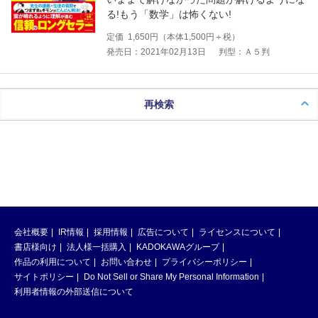
る!もう「数学」は怖くない!
定価
1,650
円（本体
1,500
円＋税）
発売日：2021年02月13日
判型：Ａ５判
再検索
会社概要
IR情報
採用情報
広告について
ライセンスについて
書店様向け
法人様一括購入
KADOKAWAグループ
作品の利用について
お問い合わせ
プライバシーポリシー
サイトポリシー
Do Not Sell or Share My Personal Information
利用者情報の外部送信について