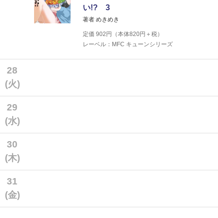
い!? 3
著者 めきめき
定価
902
円（本体
820
円＋税）
レーベル：MFC キューンシリーズ
28
(火)
29
(水)
30
(木)
31
(金)