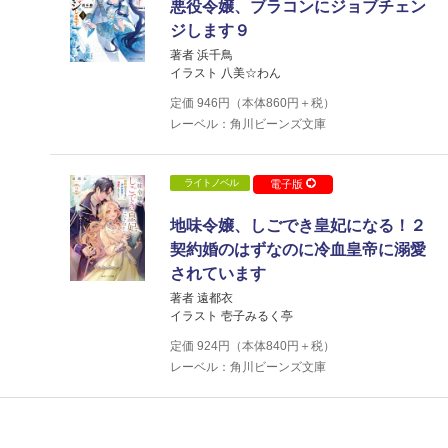
悪役令嬢、ブラコンにジョブチェン
ジします９
著者 浜千鳥
イラスト 八美☆わん
定価
946
円（本体
860
円＋税）
レーベル：角川ビーンズ文庫
ライトノベル
電子版
地味令嬢、しごでき皇妃になる！２
契約婚のはずなのに冷血皇帝に溺愛
されています
著者 遠都衣
イラスト 壱子みるく亭
定価
924
円（本体
840
円＋税）
レーベル：角川ビーンズ文庫