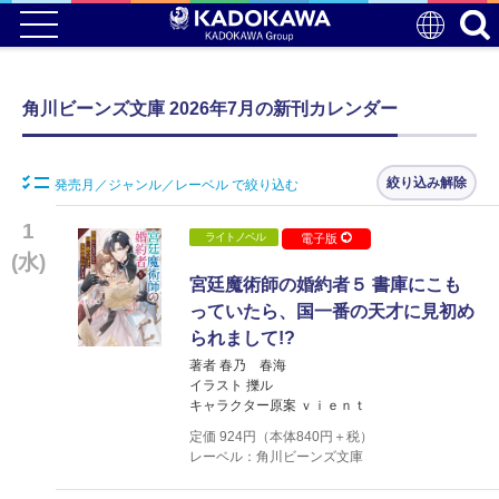
角川ビーンズ文庫 2026年7月の新刊カレンダー
絞り込み解除
発売月／ジャンル／レーベル で絞り込む
1
ライトノベル
電子版
(水)
宮廷魔術師の婚約者５ 書庫にこも
っていたら、国一番の天才に見初め
られまして!?
著者 春乃 春海
イラスト 擽ル
キャラクター原案 ｖｉｅｎｔ
定価
924
円（本体
840
円＋税）
レーベル：角川ビーンズ文庫