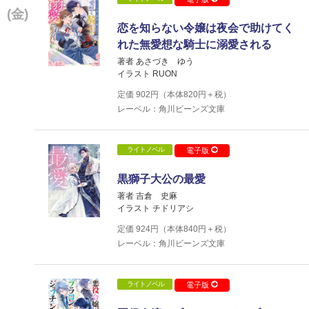
(金)
恋を知らない令嬢は夜会で助けてく
れた無愛想な騎士に溺愛される
著者 あさづき ゆう
イラスト RUON
定価
902
円（本体
820
円＋税）
レーベル：角川ビーンズ文庫
ライトノベル
電子版
黒獅子大公の最愛
著者 吉倉 史麻
イラスト チドリアシ
定価
924
円（本体
840
円＋税）
レーベル：角川ビーンズ文庫
ライトノベル
電子版