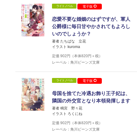
ライトノベル
電子版
恋愛不要な婚姻のはずですが、軍人
公爵様に毎日甘やかされてもよろし
いのでしょうか？
著者 たちばな 立花
イラスト kuroma
定価
902
円（本体
820
円＋税）
レーベル：角川ビーンズ文庫
ライトノベル
電子版
母国を捨てた冷遇お飾り王子妃は、
隣国の外交官となり本領発揮します
著者 鳴宮 野々花
イラスト ろくにね
定価
902
円（本体
820
円＋税）
レーベル：角川ビーンズ文庫