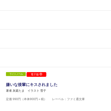
ライトノベル
電子版
嫌いな後輩にキスされました
著者 灰庭たま
イラスト 雪子
定価
990
円（本体
900
円＋税）
レーベル：ファミ通文庫