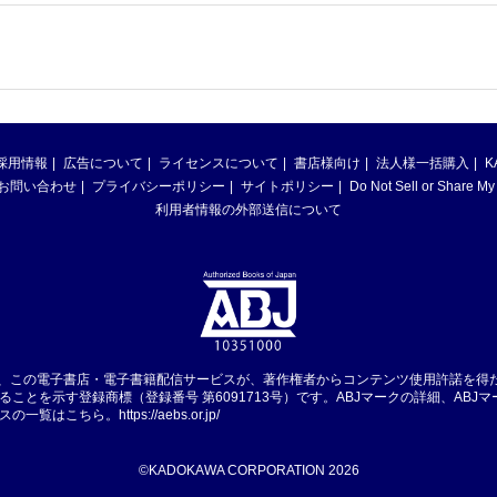
採用情報
広告について
ライセンスについて
書店様向け
法人様一括購入
K
お問い合わせ
プライバシーポリシー
サイトポリシー
Do Not Sell or Share My
利用者情報の外部送信について
は、この電子書店・電子書籍配信サービスが、著作権者からコンテンツ使用許諾を得
ることを示す登録商標（登録番号 第6091713号）です。ABJマークの詳細、ABJ
スの一覧はこちら。
https://aebs.or.jp/
©KADOKAWA CORPORATION 2026