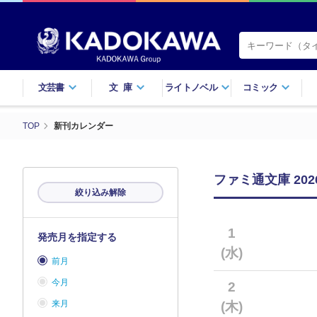
文芸書
文庫
ライトノベル
コミック
TOP
新刊カレンダー
ファミ通文庫 20
絞り込み解除
1
発売月を指定する
(水)
前月
今月
2
来月
(木)