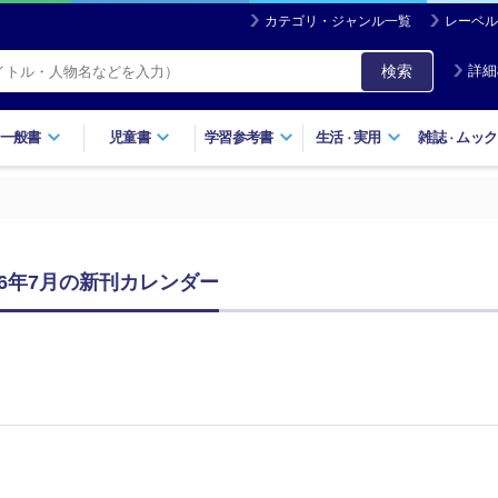
カテゴリ・ジャンル一覧
レーベル
検索
詳細
一般書
児童書
学習参考書
生活
実用
雑誌
ムック
・
・
26年7月の新刊カレンダー