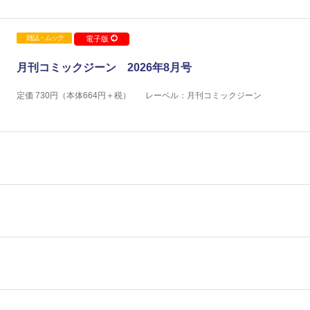
雑誌・ムック
電子版
月刊コミックジーン 2026年8月号
定価
730
円（本体
664
円＋税）
レーベル：月刊コミックジーン