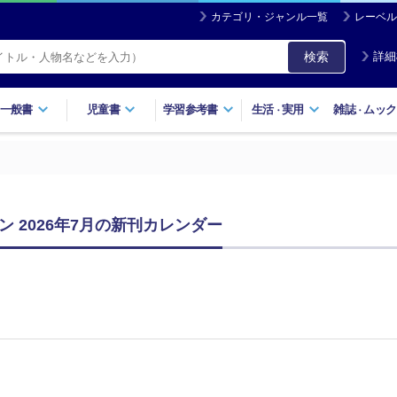
カテゴリ・ジャンル一覧
レーベル
検索
詳細
一般書
児童書
学習参考書
生活
実用
雑誌
ムック
・
・
 2026年7月の新刊カレンダー