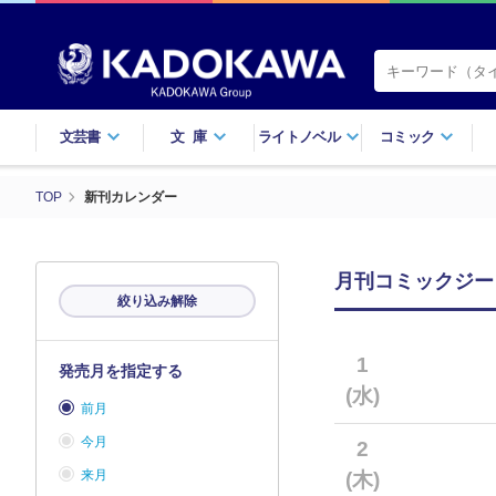
文芸書
文庫
ライトノベル
コミック
TOP
新刊カレンダー
月刊コミックジーン
絞り込み解除
1
発売月を指定する
(水)
前月
今月
2
来月
(木)