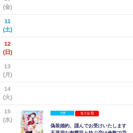
(金)
11
(土)
12
(日)
13
(月)
14
(火)
15
文庫
電子版
(水)
偽装婚約、謹んでお受けいたします
不器用な御曹司と紡ぐ恋は倫敦で花