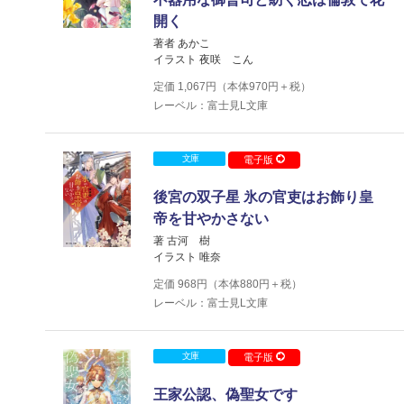
開く
著者 あかこ
イラスト 夜咲 こん
定価
1,067
円（本体
970
円＋税）
レーベル：富士見L文庫
文庫
電子版
後宮の双子星 氷の官吏はお飾り皇
帝を甘やかさない
著 古河 樹
イラスト 唯奈
定価
968
円（本体
880
円＋税）
レーベル：富士見L文庫
文庫
電子版
王家公認、偽聖女です