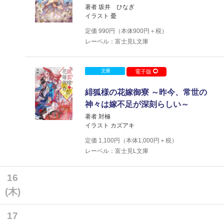
著者 坂井 ひなぎ
イラスト 憂
定価
990
円（本体
900
円＋税）
レーベル：富士見L文庫
文庫
電子版
緋狐様の花嫁御寮 ～昨今、常世の
神々は嫁不足が深刻らしい～
著者 対極
イラスト カズアキ
定価
1,100
円（本体
1,000
円＋税）
レーベル：富士見L文庫
16
(木)
17