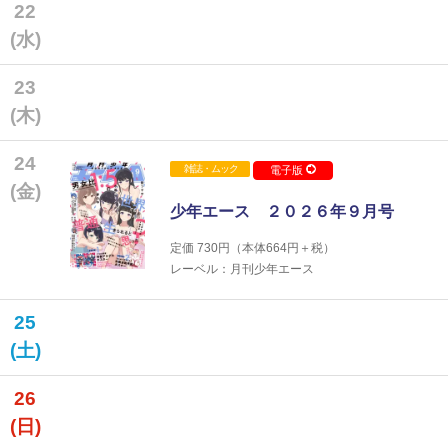
22
(水)
23
(木)
24
雑誌・ムック
電子版
(金)
少年エース ２０２６年９月号
定価
730
円（本体
664
円＋税）
レーベル：月刊少年エース
25
(土)
26
(日)