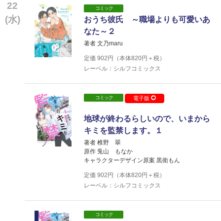
22
コミック
(水)
おうち彼氏 ～職場よりも可愛いあ
なた～２
著者 文乃maru
定価
902
円（本体
820
円＋税）
レーベル：シルフコミックス
コミック
電子版
地球が終わるらしいので、いまから
キミを監禁します。１
著者 椎野 翠
原作 兎山 もなか
キャラクターデザイン原案 黒衛もん
定価
902
円（本体
820
円＋税）
レーベル：シルフコミックス
コミック