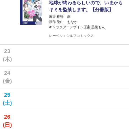
地球が終わるらしいので、いまから
キミを監禁します。【分冊版】
著者 椎野 翠
原作 兎山 もなか
キャラクターデザイン原案 黒衛もん
レーベル：シルフコミックス
23
(木)
24
(金)
25
(土)
26
(日)