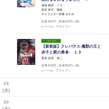
漫画 椀田 くろ
原作 皐月 陽龍
キャラクター原案 みすみ
定価
902
円（本体
820
円＋税）
レーベル：アライブ＋
コミック
【新装版】クレバテス-魔獣の王と
赤子と屍の勇者- １３
著者 岩原 裕二
定価
935
円（本体
850
円＋税）
レーベル：アライブ＋
29
(水)
30
(木)