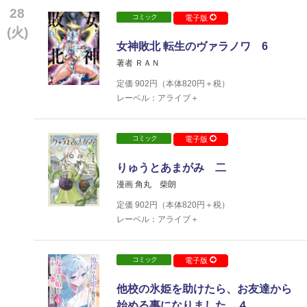
28
コミック
電子版
(火)
女神敗北 転生のヴァラノワ 6
著者 ＲＡＮ
定価
902
円（本体
820
円＋税）
レーベル：アライブ＋
コミック
電子版
りゅうとあまがみ 二
漫画 角丸 柴朗
定価
902
円（本体
820
円＋税）
レーベル：アライブ＋
コミック
電子版
他校の氷姫を助けたら、お友達から
始める事になりました ４