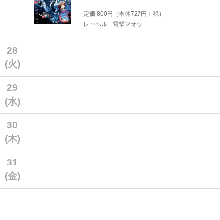
定価
800
円（本体
727
円＋税）
レーベル：電撃マオウ
28
(火)
29
(水)
30
(木)
31
(金)