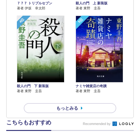
７７７ トリプルセブン
殺人の門 上 新装版
著者 伊坂 幸太郎
著者 東野 圭吾
4位
5位
殺人の門 下 新装版
ナミヤ雑貨店の奇蹟
著者 東野 圭吾
著者 東野 圭吾
もっとみる
こちらもおすすめ
Recommended by