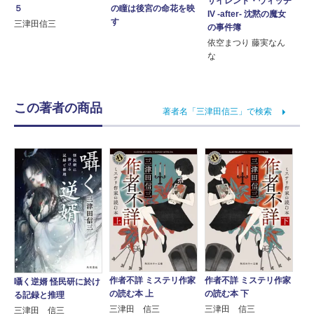
サイレント・ウィッチ
の瞳は後宮の命花を映
５
IV -after- 沈黙の魔女
す
三津田信三
の事件簿
依空まつり 藤実なん
な
この著者の商品
著者名「三津田信三」で検索
作者不詳 ミステリ作家
作者不詳 ミステリ作家
囁く逆婿 怪民研に於け
の読む本 上
の読む本 下
る記録と推理
三津田 信三
三津田 信三
三津田 信三