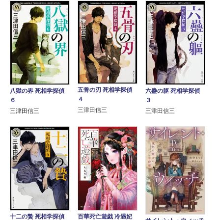
五骨の刃 死相学探偵
八獄の界 死相学探偵
六蠱の躯 死相学探偵
４
６
３
三津田信三
三津田信三
三津田信三
百華死亡遊戯 冷遇妃
十二の贄 死相学探偵