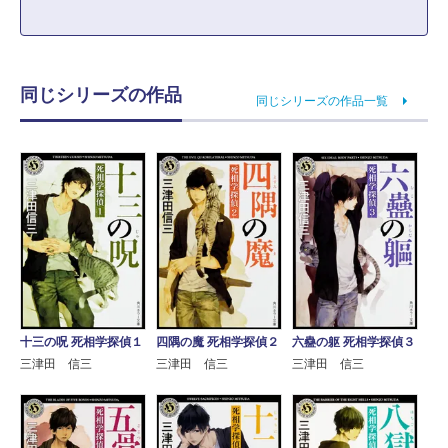
同じシリーズの作品
同じシリーズの作品一覧
十三の呪 死相学探偵１
四隅の魔 死相学探偵２
六蠱の躯 死相学探偵３
三津田 信三
三津田 信三
三津田 信三