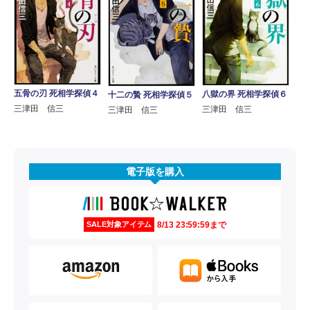
五骨の刃 死相学探偵４
八獄の界 死相学探偵６
十二の贄 死相学探偵５
三津田 信三
三津田 信三
三津田 信三
電子版を購入
8/13 23:59:59まで
SALE対象アイテム