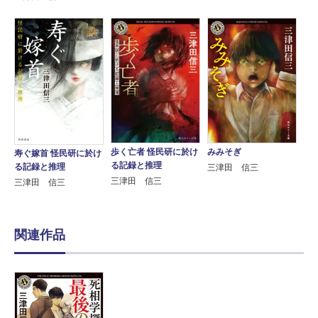
歩く亡者 怪民研に於け
みみそぎ
寿ぐ嫁首 怪民研に於け
る記録と推理
る記録と推理
三津田 信三
三津田 信三
三津田 信三
関連作品