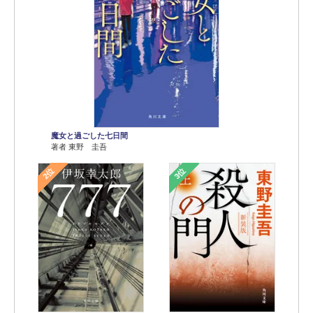
魔女と過ごした七日間
著者 東野 圭吾
2位
3位