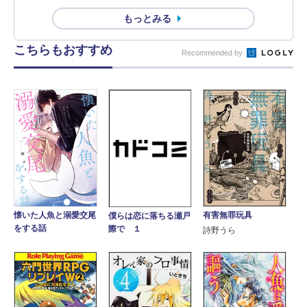
もっとみる
こちらもおすすめ
Recommended by
有害無罪玩具
懐いた人魚と溺愛交尾
僕らは恋に落ちる瀬戸
をする話
際で １
詩野うら