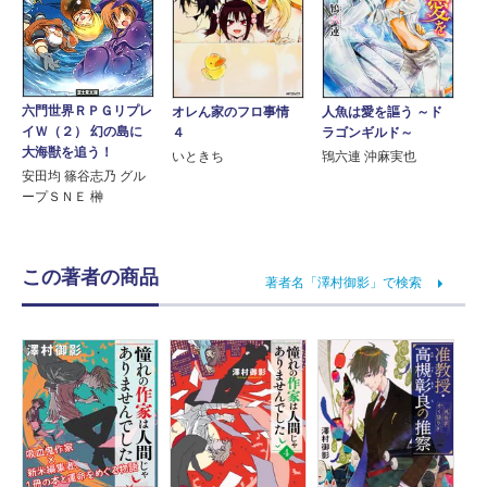
六門世界ＲＰＧリプレ
オレん家のフロ事情
人魚は愛を謳う ～ド
イＷ（２） 幻の島に
４
ラゴンギルド～
大海獣を追う！
いときち
鴇六連 沖麻実也
安田均 篠谷志乃 グル
ープＳＮＥ 榊
この著者の商品
著者名「澤村御影」で検索