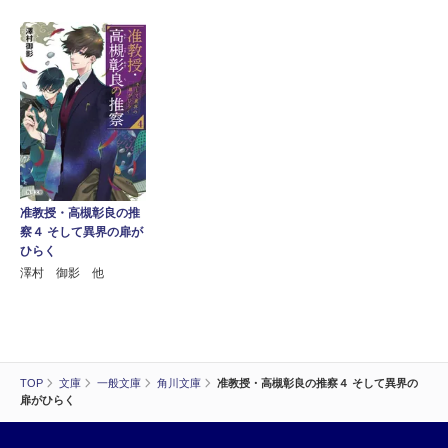
准教授・高槻彰良の推
察４ そして異界の扉が
ひらく
澤村 御影 他
TOP
文庫
一般文庫
角川文庫
准教授・高槻彰良の推察４ そして異界の
扉がひらく