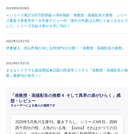
2023年03月29日
≪シリーズ累計100万部突破≫澤村御影「准教授・高槻彰良の推察」シリー
ズ最新９巻発売中！＆作家デビュー作「憧れの作家は人間じゃありませんで
した」シリーズ完結４巻が４月に刊行！
2022年12月27日
伊東健人、内山昂輝が演じる特別PVが公開！『准教授・高槻彰良の推察』
2021年07月27日
まもなくドラマも放送開始★話題の民俗学ミステリ『准教授・高槻彰良の推
察』最新刊が発売！！
「准教授・高槻彰良の推察４ そして異界の扉がひらく」感
想・レビュー
※ユーザーによる個人の感想です
2020年5月角川文庫刊。書き下ろし。シリーズ4作目。四時
四十四分の怪、人魚のいる海、【extra】それはかつての日
の話２、の3つの連作短編。裏表紙に新章開講なんて書いて