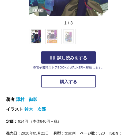
1
/
3
試し読みをする
※電子書籍ストアBOOK☆WALKERへ移動します。
購入する
著者
澤村 御影
イラスト
鈴木 次郎
定価：
924
円
（本体
840
円＋税）
発売日：
2020年05月22日
判型：
文庫判
ページ数：
320
ISBN：