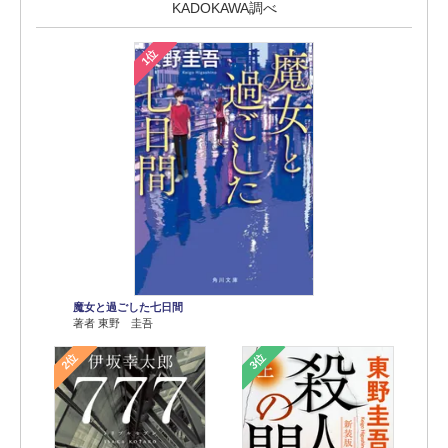
KADOKAWA調べ
1位
魔女と過ごした七日間
著者 東野 圭吾
2位
3位