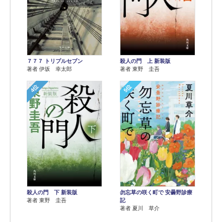
７７７ トリプルセブン
殺人の門 上 新装版
著者 伊坂 幸太郎
著者 東野 圭吾
4位
5位
殺人の門 下 新装版
勿忘草の咲く町で 安曇野診療
著者 東野 圭吾
記
著者 夏川 草介