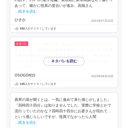
あって、確かに怪異の度合いが進み、高槻さん
…続きを読む
ひさか
2021年07月22日
182
人がナイス！しています
シリーズ4作品目。尚哉は変わらず高槻先生の助手
をしている。今回はある建築事務所で「4」にまつわるか怪
奇事件が発生するが・・尚哉と同じ経験をし、同じ耳を持
つ人に出会う・ほか、大学に英国在住の高槻先生の叔父
…続きを読む
OSOGON15
2023年09月10日
145
人がナイス！しています
異界の扉が開くとは、一気に進めて来た感じがしました。
『四時四十四分』は知りませんでした。実際に学校とかで
流行っていたのかな？四時四十四分にお婆さんが現れて…
という感じらしいですが、怪異でなかったら人間
…続きを読む