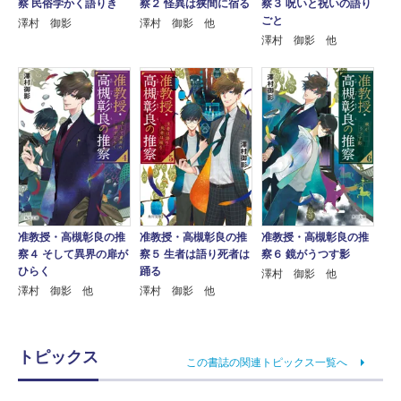
察 民俗学かく語りき
察２ 怪異は狭間に宿る
察３ 呪いと祝いの語り
ごと
澤村 御影
澤村 御影 他
澤村 御影 他
准教授・高槻彰良の推
准教授・高槻彰良の推
准教授・高槻彰良の推
察４ そして異界の扉が
察５ 生者は語り死者は
察６ 鏡がうつす影
ひらく
踊る
澤村 御影 他
澤村 御影 他
澤村 御影 他
トピックス
この書誌の関連トピックス一覧へ