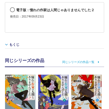
電子版：憧れの作家は人間じゃありませんでした２
発売日：2017年09月23日
もくじ
同じシリーズの作品
同じシリーズの作品一覧