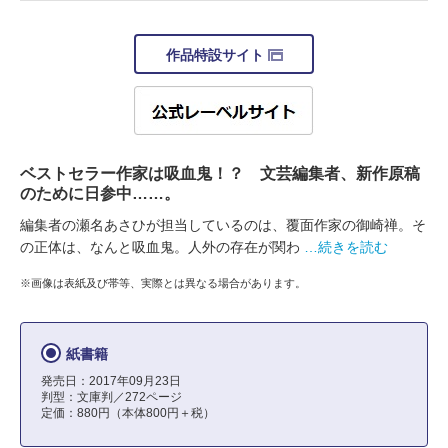
作品特設サイト
ベストセラー作家は吸血鬼！？ 文芸編集者、新作原稿
のために日参中……。
編集者の瀬名あさひが担当しているのは、覆面作家の御崎禅。そ
の正体は、なんと吸血鬼。人外の存在が関わ
…続きを読む
※画像は表紙及び帯等、実際とは異なる場合があります。
紙書籍
発売日：2017年09月23日
判型：文庫判／272ページ
定価：880円（本体800円＋税）