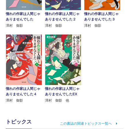
憧れの作家は人間じゃ
憧れの作家は人間じゃ
憧れの作家は人間じゃ
ありませんでした
ありませんでした２
ありませんでした３
澤村 御影
澤村 御影
澤村 御影
憧れの作家は人間じゃ
憧れの作家は人間じゃ
ありませんでした４
ありませんでしたEX
澤村 御影
澤村 御影 他
トピックス
この書誌の関連トピックス一覧へ