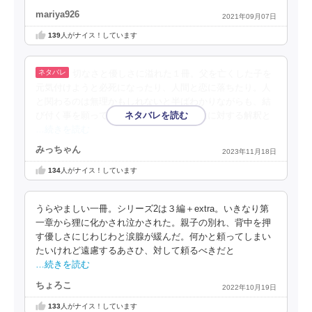
mariya926
2021年09月07日
139
人がナイス！しています
切なさと優しさに溢れた１冊。父を亡くした子を
元気付けようと必死になったり、人間と恋に落ちたり。人
と関わるのは無理かもしれないと半ばわかりながらも、結
び付く事を願っている、作者の人外の者達に対する解釈と
…続きを読む
みっちゃん
2023年11月18日
134
人がナイス！しています
うらやましい一冊。シリーズ2は３編＋extra。いきなり第
一章から狸に化かされ泣かされた。親子の別れ、背中を押
す優しさにじわじわと涙腺が緩んだ。何かと頼ってしまい
たいけれど遠慮するあさひ、対して頼るべきだと
…続きを読む
ちょろこ
2022年10月19日
133
人がナイス！しています