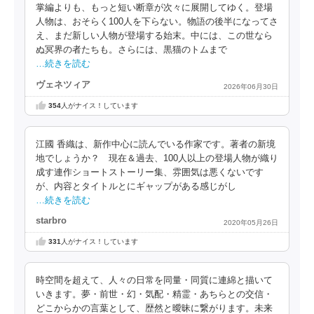
掌編よりも、もっと短い断章が次々に展開してゆく。登場
人物は、おそらく100人を下らない。物語の後半になってさ
え、まだ新しい人物が登場する始末。中には、この世なら
ぬ冥界の者たちも。さらには、黒猫のトムまで
…続きを読む
ヴェネツィア
2026年06月30日
354
人がナイス！しています
江國 香織は、新作中心に読んでいる作家です。著者の新境
地でしょうか？ 現在＆過去、100人以上の登場人物が織り
成す連作ショートストーリー集、雰囲気は悪くないです
が、内容とタイトルとにギャップがある感じがし
…続きを読む
starbro
2020年05月26日
331
人がナイス！しています
時空間を超えて、人々の日常を同量・同質に連綿と描いて
いきます。夢・前世・幻・気配・精霊・あちらとの交信・
どこからかの言葉として、歴然と曖昧に繋がります。未来