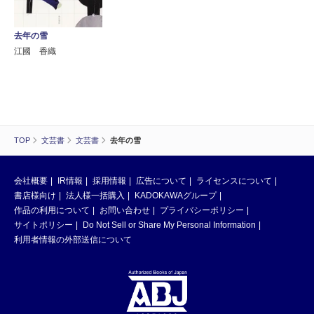
去年の雪
江國 香織
TOP
文芸書
文芸書
去年の雪
会社概要
IR情報
採用情報
広告について
ライセンスについて
書店様向け
法人様一括購入
KADOKAWAグループ
作品の利用について
お問い合わせ
プライバシーポリシー
サイトポリシー
Do Not Sell or Share My Personal Information
利用者情報の外部送信について