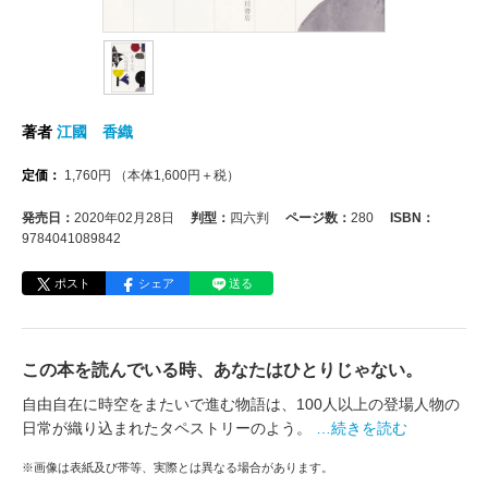
著者
江國 香織
定価：
1,760
円
（本体
1,600
円＋税）
発売日：
2020年02月28日
判型：
四六判
ページ数：
280
ISBN：
9784041089842
ポスト
シェア
送る
この本を読んでいる時、あなたはひとりじゃない。
自由自在に時空をまたいで進む物語は、100人以上の登場人物の
日常が織り込まれたタペストリーのよう。
…続きを読む
※画像は表紙及び帯等、実際とは異なる場合があります。