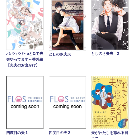
パパ×パパ～αとΩで夫
としのさ夫夫 2
としのさ夫夫
夫やってます～番外編
【夫夫のお出かけ】
夫がわたしを忘れる日
四度目の夫 1
四度目の夫 2