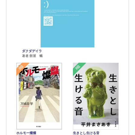
ダクダデイラ
著者 餅屋 蛾
2位
3位
ホルモー燦燦
生きとし生ける音