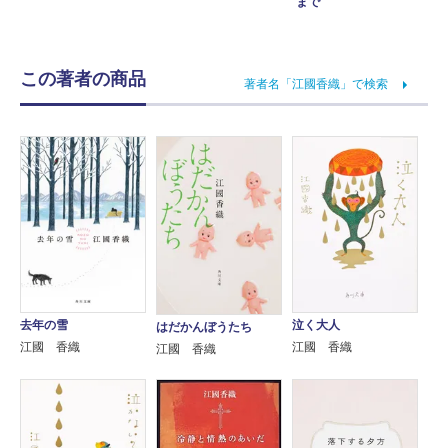
まで
この著者の商品
著者名「江國香織」で検索
去年の雪
泣く大人
はだかんぼうたち
江國 香織
江國 香織
江國 香織