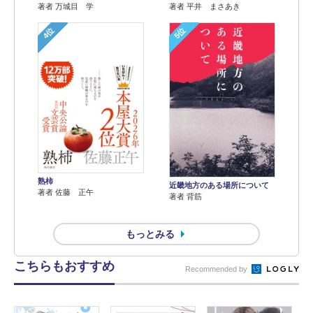
著者 万城目 学
著者 平井 まさあき
4位
5位
熟柿
近畿地方のある場所について
著者 佐藤 正午
著者 背筋
もっとみる
こちらもおすすめ
Recommended by