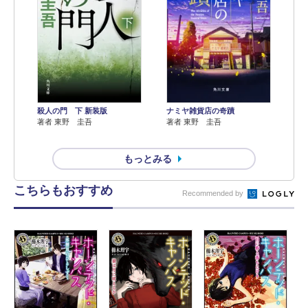
殺人の門 下 新装版
ナミヤ雑貨店の奇蹟
著者 東野 圭吾
著者 東野 圭吾
もっとみる
こちらもおすすめ
Recommended by