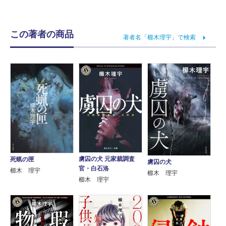
この著者の商品
著者名「櫛木理宇」で検索
虜囚の犬 元家裁調査
死蝋の匣
虜囚の犬
官・白石洛
櫛木 理宇
櫛木 理宇
櫛木 理宇