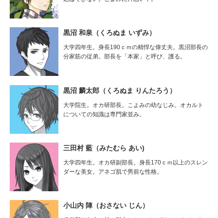
黒沼 和泉（くろぬま いずみ）
大学四年生。身長190ｃｍの精悍な偉丈夫。黒沼部長の
分家筋の従弟。部長を「本家」と呼び、護る。
黒沼 麟太郎（くろぬま りんたろう）
大学院生。オカ研部長。こよみの幼なじみ。オカルト
についての知識は専門家並み。
三田村 藍（みたむら あい)
大学四年生。オカ研副部長。身長170ｃｍ以上のスレン
ダーな美女。アネゴ肌で男前な性格。
小山内 陣（おさない じん）