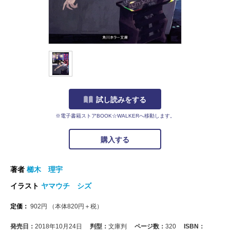
試し読みをする
※電子書籍ストアBOOK☆WALKERへ移動します。
購入する
著者
櫛木 理宇
イラスト
ヤマウチ シズ
定価：
902
円
（本体
820
円＋税）
発売日：
2018年10月24日
判型：
文庫判
ページ数：
320
ISBN：