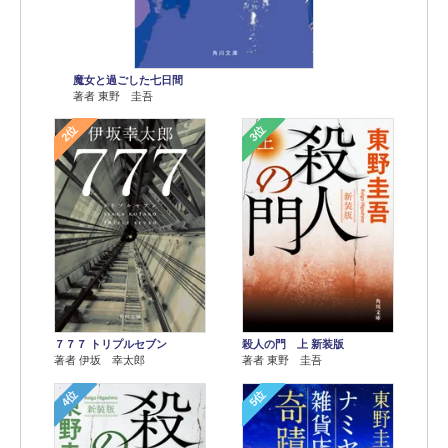
魔女と過ごした七日間
著者 東野 圭吾
2位
3位
７７７ トリプルセブン
殺人の門 上 新装版
著者 伊坂 幸太郎
著者 東野 圭吾
4位
5位