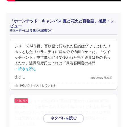
「ホーンテッド・キャンパス 夏と花火と百物語」感想・レ
ビュー
※ユーザーによる個人の感想です
シリーズ14作目。百物語で語られた怪談はゾワっとしたり
ホッとしたりバラエティに富んでて怖面白かった。「ウイ
ッチハント」中世魔女狩りで使われた拷問道具は身の毛も
よだつ。澁澤龍彦氏によれば『異端審問官の拷問
…続きを読む
ままこ
2019年07月24日
102
人がナイス！しています
シリーズ第14弾！”百物語””魔女狩り拷問部屋””能
面の呪い”ってホラー系のネタの中編３つ！どれも結局一番
怖いのは人間ってオチなんやけど、ゾワゾワしたんは本筋
とは関係ないんやけど、百物語ででてきた怪談話やった
…続きを読む