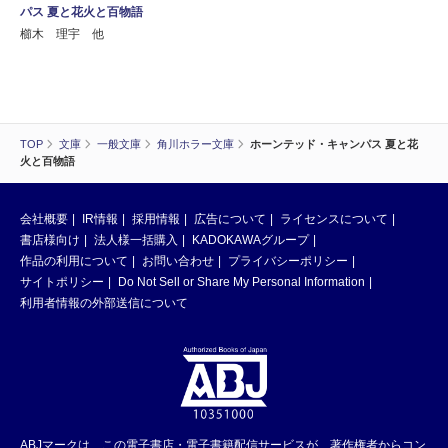
パス 夏と花火と百物語
櫛木 理宇 他
TOP
文庫
一般文庫
角川ホラー文庫
ホーンテッド・キャンパス 夏と花
火と百物語
会社概要
IR情報
採用情報
広告について
ライセンスについて
書店様向け
法人様一括購入
KADOKAWAグループ
作品の利用について
お問い合わせ
プライバシーポリシー
サイトポリシー
Do Not Sell or Share My Personal Information
利用者情報の外部送信について
ABJマークは、この電子書店・電子書籍配信サービスが、著作権者からコン