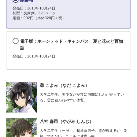
紙書籍
発売日：2018年10月24日
判型：文庫判／320ページ
定価：902円（本体820円＋税）
電子版：ホーンテッド・キャンパス 夏と花火と百物
語
発売日：2018年10月24日
灘 こよみ（なだ こよみ）
大学二年生。美少女だが常に眉間にしわが寄ってい
る。霊に狙われやすい体質。
八神 森司（やがみ しんじ）
大学二年生（一浪）。超草食男子。霊が視えるが、対
処はできない。こよみに片思い中。