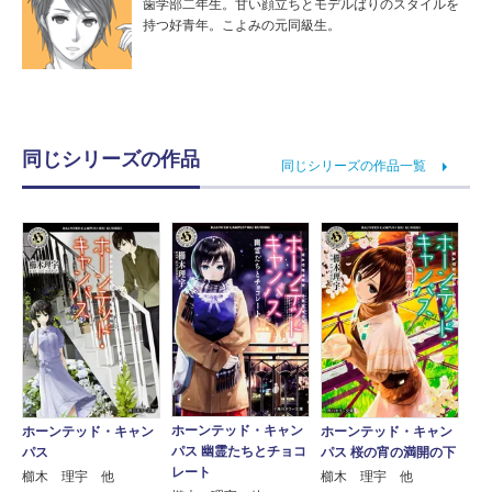
歯学部二年生。甘い顔立ちとモデルばりのスタイルを
持つ好青年。こよみの元同級生。
同じシリーズの作品
同じシリーズの作品一覧
ホーンテッド・キャン
ホーンテッド・キャン
ホーンテッド・キャン
パス 幽霊たちとチョコ
パス
パス 桜の宵の満開の下
レート
櫛木 理宇 他
櫛木 理宇 他