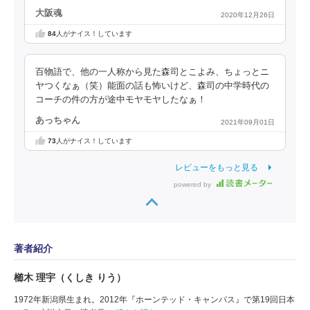
大阪魂
2020年12月26日
84
人がナイス！しています
百物語で、他の一人称から見た森司とこよみ、ちょっとニ
ヤつくなぁ（笑）能面の話も怖いけど、森司の中学時代の
コーチの件の方が途中モヤモヤしたなぁ！
あっちゃん
2021年09月01日
73
人がナイス！しています
レビューをもっと見る
powered by
著者紹介
櫛木 理宇（くしき りう）
1972年新潟県生まれ。2012年『ホーンテッド・キャンパス』で第19回日本