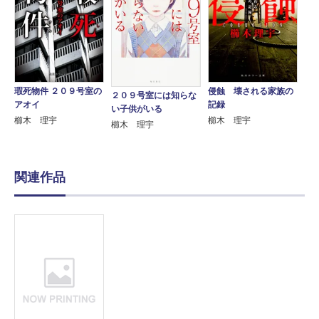
瑕死物件 ２０９号室の
侵蝕 壊される家族の
２０９号室には知らな
アオイ
記録
い子供がいる
櫛木 理宇
櫛木 理宇
櫛木 理宇
関連作品