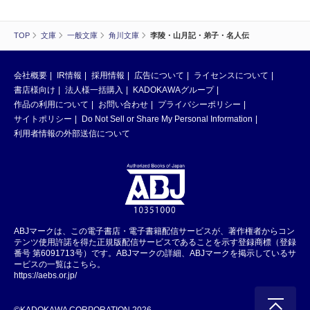
TOP
文庫
一般文庫
角川文庫
李陵・山月記・弟子・名人伝
会社概要
IR情報
採用情報
広告について
ライセンスについて
書店様向け
法人様一括購入
KADOKAWAグループ
作品の利用について
お問い合わせ
プライバシーポリシー
サイトポリシー
Do Not Sell or Share My Personal Information
利用者情報の外部送信について
ABJマークは、この電子書店・電子書籍配信サービスが、著作権者からコン
テンツ使用許諾を得た正規版配信サービスであることを示す登録商標（登録
番号 第6091713号）です。ABJマークの詳細、ABJマークを掲示しているサ
ービスの一覧はこちら。
https://aebs.or.jp/
©KADOKAWA CORPORATION 2026