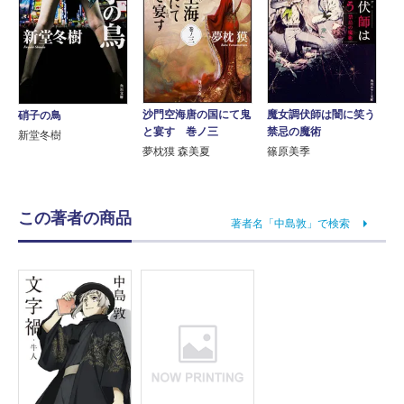
沙門空海唐の国にて鬼
魔女調伏師は闇に笑う
硝子の鳥
と宴す 巻ノ三
禁忌の魔術
新堂冬樹
夢枕獏 森美夏
篠原美季
この著者の商品
著者名「中島敦」で検索