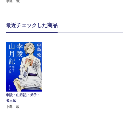
中島 敦
最近チェックした商品
李陵・山月記・弟子・
名人伝
中島 敦