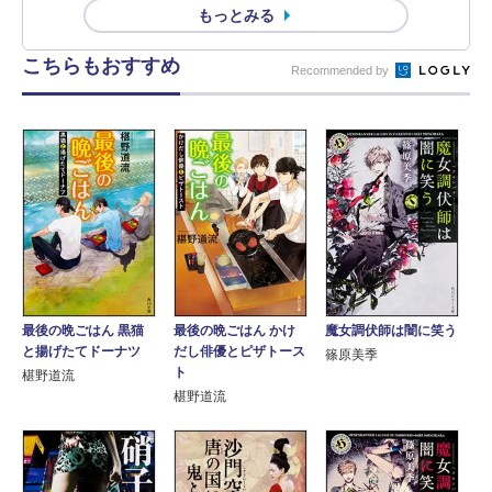
もっとみる
こちらもおすすめ
Recommended by
最後の晩ごはん 黒猫
最後の晩ごはん かけ
魔女調伏師は闇に笑う
と揚げたてドーナツ
だし俳優とピザトース
篠原美季
ト
椹野道流
椹野道流