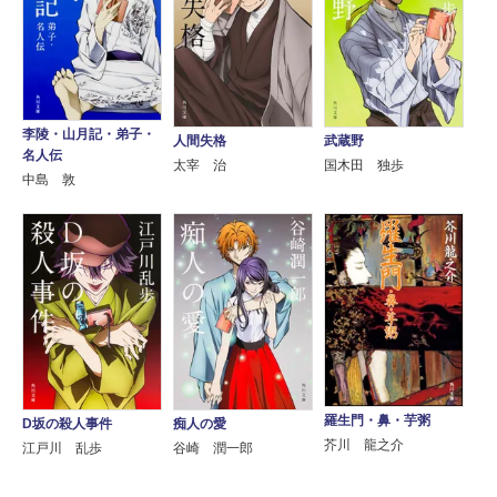
李陵・山月記・弟子・
人間失格
武蔵野
名人伝
太宰 治
国木田 独歩
中島 敦
羅生門・鼻・芋粥
D坂の殺人事件
痴人の愛
芥川 龍之介
江戸川 乱歩
谷崎 潤一郎