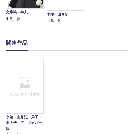
文字禍・牛人
李陵・山月記
中島 敦
中島 敦
関連作品
李陵・山月記 弟子・
名人伝 アニメカバー
版