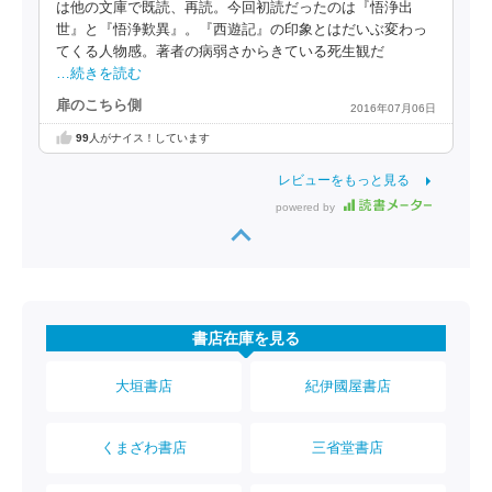
は他の文庫で既読、再読。今回初読だったのは『悟浄出
世』と『悟浄歎異』。『西遊記』の印象とはだいぶ変わっ
てくる人物感。著者の病弱さからきている死生観だ
…続きを読む
扉のこちら側
2016年07月06日
99
人がナイス！しています
レビューをもっと見る
powered by
書店在庫を見る
大垣書店
紀伊國屋書店
くまざわ書店
三省堂書店