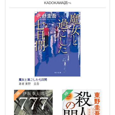
KADOKAWA調べ
1位
魔女と過ごした七日間
著者 東野 圭吾
2位
3位