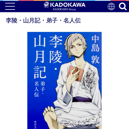
李陵・山月記・弟子・名人伝