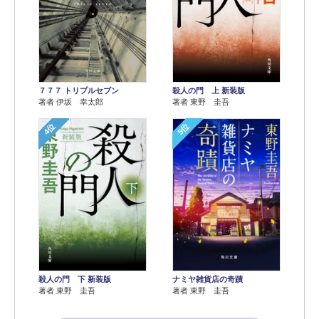
７７７ トリプルセブン
殺人の門 上 新装版
著者 伊坂 幸太郎
著者 東野 圭吾
4位
5位
殺人の門 下 新装版
ナミヤ雑貨店の奇蹟
著者 東野 圭吾
著者 東野 圭吾