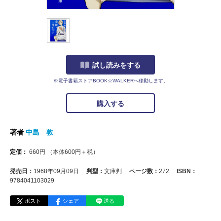
試し読みをする
※電子書籍ストアBOOK☆WALKERへ移動します。
購入する
著者
中島 敦
定価：
660
円
（本体
600
円＋税）
発売日：
1968年09月09日
判型：
文庫判
ページ数：
272
ISBN：
9784041103029
ポスト
シェア
送る