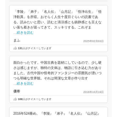
「李陵」「弟子」「名人伝」「山月記」「悟浄出生」「悟
浄歎異」を所収。おそらく人生十度目ぐらいの読書であ
る。読みたいと思い、読むと清涼感とも鎮静感とも言えな
い落ち着きが巡ってきて、スッキリする。これぞま
…続きを読む
まふ
2025年02月03日
131
人がナイス！しています
面白かったです。中国古典を題材にしているので、少し硬
さは感じますが、独特の文体は、物語に引き込む力があり
ました。古代中国や怪奇的ファンタジーの雰囲気が漂いつ
つも明確な世界観。それは簡潔な文章が作り出す
…続きを読む
優希
2016年10月19日
108
人がナイス！しています
2016年524冊め。『李陵』『弟子』『名人伝』『山月記』