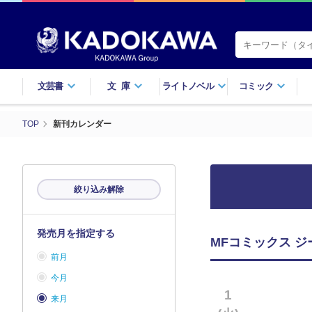
文芸書
文庫
ライトノベル
コミック
TOP
新刊カレンダー
絞り込み解除
発売月を指定する
MFコミックス ジ
前月
今月
1
来月