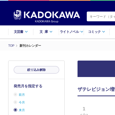
文芸書
文庫
ライトノベル
コミック
TOP
新刊カレンダー
絞り込み解除
発売月を指定する
ザテレビジョン増
前月
今月
1
来月