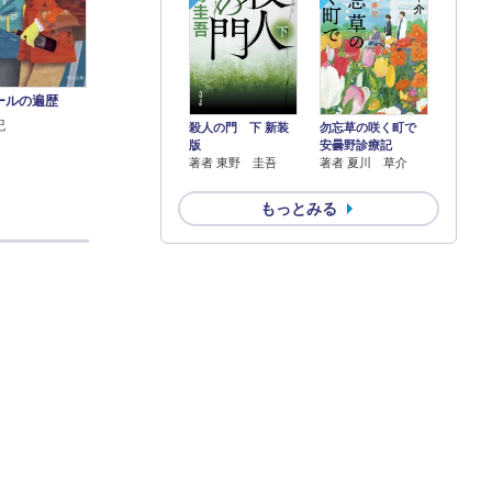
ールの遍歴
紀
殺人の門 下 新装
勿忘草の咲く町で
版
安曇野診療記
著者 東野 圭吾
著者 夏川 草介
もっとみる