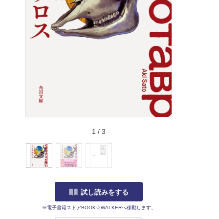
1
/
3
試し読みをする
※電子書籍ストアBOOK☆WALKERへ移動します。