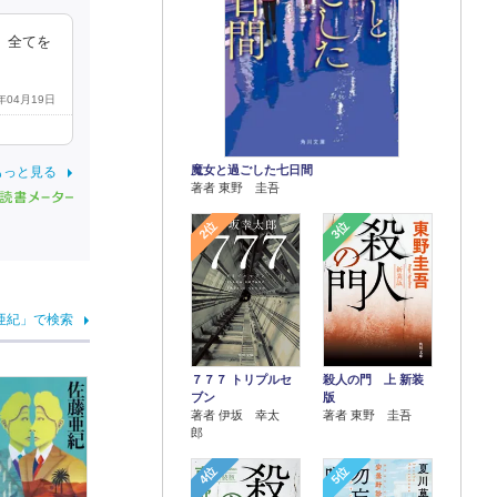
、全てを
4年04月19日
魔女と過ごした七日間
もっと見る
著者 東野 圭吾
2位
3位
亜紀」で検索
７７７ トリプルセ
殺人の門 上 新装
ブン
版
著者 伊坂 幸太
著者 東野 圭吾
郎
4位
5位