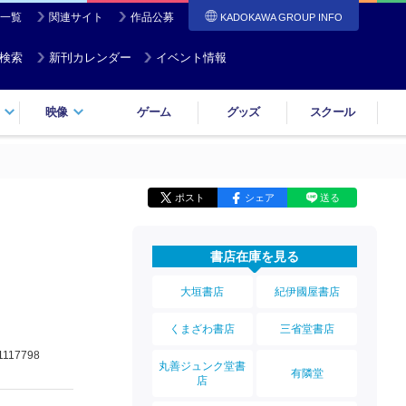
一覧
関連サイト
作品公募
KADOKAWA GROUP INFO
検索
新刊カレンダー
イベント情報
映像
ゲーム
グッズ
スクール
ポスト
シェア
送る
書店在庫を見る
大垣書店
紀伊國屋書店
くまざわ書店
三省堂書店
1117798
丸善ジュンク堂書
有隣堂
店