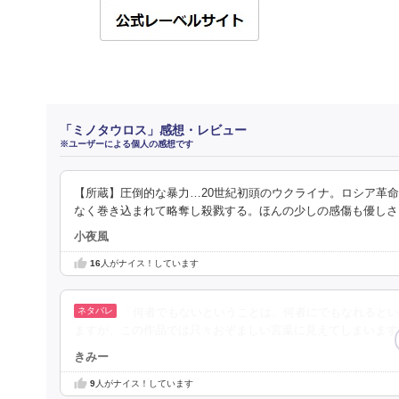
「ミノタウロス」感想・レビュー
※ユーザーによる個人の感想です
【所蔵】圧倒的な暴力…20世紀初頭のウクライナ。ロシア革
なく巻き込まれて略奪し殺戮する。ほんの少しの感傷も優しさ
小夜風
16
人がナイス！しています
「何者でもないということは、何者にでもなれるとい
ますが、この作品では只々おぞましい言葉に見えてしまいます
きみー
9
人がナイス！しています