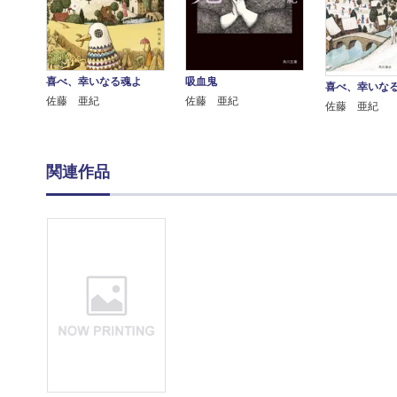
喜べ、幸いなる魂よ
吸血鬼
喜べ、幸いな
佐藤 亜紀
佐藤 亜紀
佐藤 亜紀
関連作品