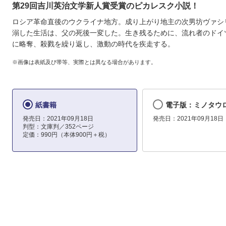
第29回吉川英治文学新人賞受賞のピカレスク小説！
ロシア革命直後のウクライナ地方。成り上がり地主の次男坊ヴァシ
溺した生活は、父の死後一変した。生き残るために、流れ者のドイ
に略奪、殺戮を繰り返し、激動の時代を疾走する。
※画像は表紙及び帯等、実際とは異なる場合があります。
紙書籍
電子版：ミノタウ
発売日：2021年09月18日
発売日：2021年09月18日
判型：文庫判／352ページ
定価：990円（本体900円＋税）