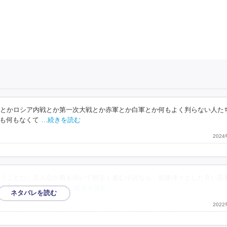
命とかロシア内戦とか第一次大戦とか赤軍とか白軍とか何もよく判らない人た
も何もなくて
…続きを読む
202
うことだ」主人公が前を向いて明るく進む小説なら、前途洋々とした良い言
。言葉の魔力に翻弄さ
…続きを読む
202