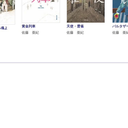
黄金列車
天使・雲雀
バルタザ
る魂よ
佐藤 亜紀
佐藤 亜紀
佐藤 亜