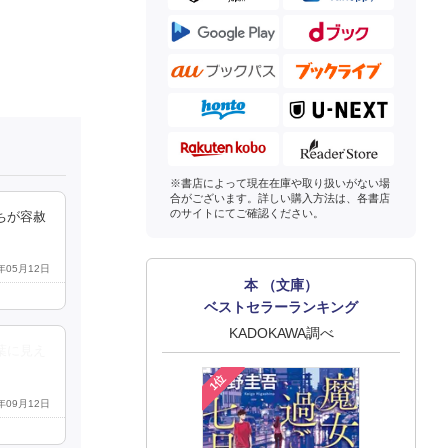
※書店によって現在在庫や取り扱いがない場
合がございます。詳しい購入方法は、各書店
のサイトにてご確認ください。
ちが容赦
4年05月12日
本 （文庫）
ベストセラーランキング
KADOKAWA調べ
葉に見え
1位
2年09月12日