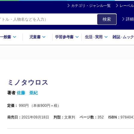
カテゴリ・ジャンル一覧
レーベル
検索
詳細
一般書
児童書
学習参考書
生活
実用
雑誌
ムック
・
・
ミノタウロス
著者
佐藤 亜紀
定価：
990
円 （本体
900
円＋税）
発売日：
2021年09月18日
判型：
文庫判
ページ数：
352
ISBN：
978404