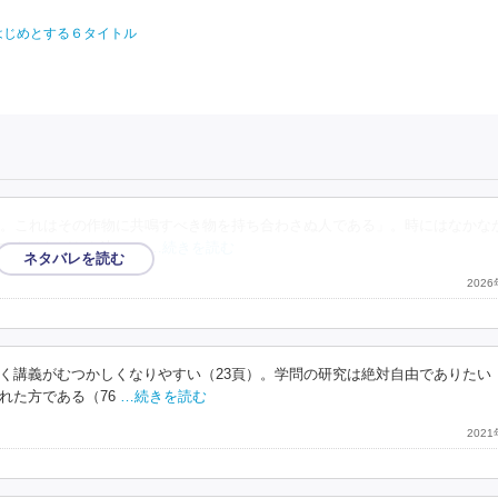
はじめとする６タイトル
。これはその作物に共鳴すべき物を持ち合わさぬ人である」。時にはなかな
でありながらも決して
…続きを読む
202
く講義がむつかしくなりやすい（23頁）。学問の研究は絶対自由でありたい（
れた方である（76
…続きを読む
202