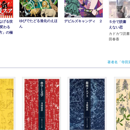
ゆびでたどる進化のえほ
デビルズキャンディ ２
なげる技
５分で読書 
ん
に変わる
えない恋
方」の極
カドカワ読書
田春香
著者名「寺田