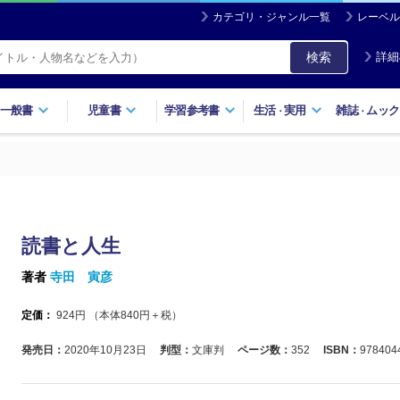
カテゴリ・ジャンル一覧
レーベル
検索
詳細
一般書
児童書
学習参考書
生活
実用
雑誌
ムック
・
・
読書と人生
著者
寺田 寅彦
定価：
924
円 （本体
840
円＋税）
発売日：
2020年10月23日
判型：
文庫判
ページ数：
352
ISBN：
978404