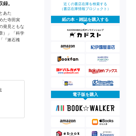
収録。
近くの書店在庫を検索する
（書店在庫情報プロジェクト）
とあた
紙の本・雑誌を購入する
めた寺田寅
の発見ともな
章）」「科学
「『漱石襍
生
電子版を購入