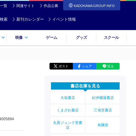
一覧
関連サイト
作品公募
KADOKAWA GROUP INFO
検索
新刊カレンダー
イベント情報
映像
ゲーム
グッズ
スクール
ポスト
シェア
送る
書店在庫を見る
大垣書店
紀伊國屋書店
くまざわ書店
三省堂書店
4005894
丸善ジュンク堂書
有隣堂
店