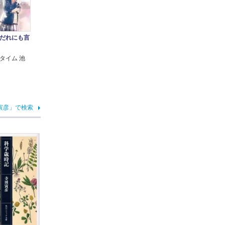
だれにも言
タイム 池
寅彦」で検索