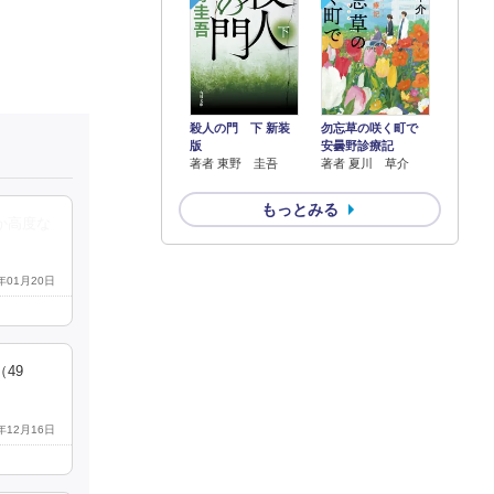
殺人の門 下 新装
勿忘草の咲く町で
版
安曇野診療記
著者 東野 圭吾
著者 夏川 草介
もっとみる
か高度な
6年01月20日
49
1年12月16日