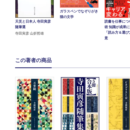
ガラスペンでなぞりがき
猫の文学
読書を仕事につ
天災と日本人 寺田寅彦
術 知識が成果
随筆選
「読み方＆選び
寺田寅彦 山折哲雄
意
この著者の商品