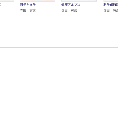
豆
科学と文学
銀座アルプス
科学歳時
寺田 寅彦
寺田 寅彦
寺田 寅