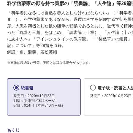
科学啓蒙家の顔を持つ寅彦の「読書論」「人生論」等29篇
「科学者になるには自然を恋人としなければならない」（「科学者
ま」）。科学啓蒙家でありながら、過度に科学を信仰する学徒を警
彦。大患を契機とした彼の随筆の転換であると共に、近代市民精神
った「丸善と三越」をはじめ、「読書論（十章）」「人生論（十八
に志す人へ」「アインシュタインの教育観」「『徒然草』の鑑賞」
記』について」等29篇を収録。
解説・角川源義、若松英輔
※画像は表紙及び帯等、実際とは異なる場合があります。
紙書籍
電子版：読書と人
発売日：2020年10月23日
発売日：2020年10月23日
判型：文庫判／352ページ
定価：924円（本体840円＋税）
もくじ