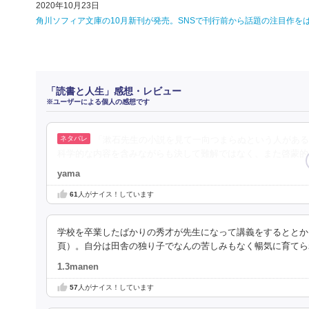
2020年10月23日
角川ソフィア文庫の10月新刊が発売。SNSで刊行前から話題の注目作を
「読書と人生」感想・レビュー
※ユーザーによる個人の感想です
「漱石先生の小説を見て一向つまらぬという人がある
科学的な内容を含みながらも決して難解ではなく、また啓蒙的
yama
61
人がナイス！しています
学校を卒業したばかりの秀才が先生になって講義をするととか
頁）。自分は田舎の独り子でなんの苦しみもなく暢気に育てら
1.3manen
57
人がナイス！しています