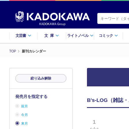
文芸書
文庫
ライトノベル
コミック
TOP
新刊カレンダー
絞り込み解除
発売月を指定する
B's-LOG（雑誌
前月
今月
1
来月