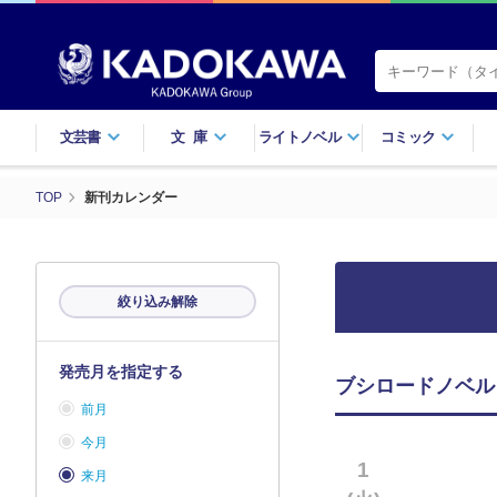
文芸書
文庫
ライトノベル
コミック
TOP
新刊カレンダー
絞り込み解除
発売月を指定する
ブシロードノベル
前月
今月
1
来月