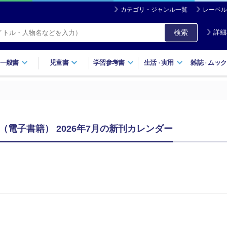
カテゴリ・ジャンル一覧
レーベル
検索
詳細
一般書
児童書
学習参考書
生活
実用
雑誌
ムック
・
・
（電子書籍） 2026年7月の新刊カレンダー