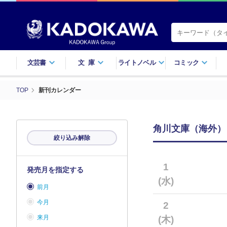
文芸書
文庫
ライトノベル
コミック
TOP
新刊カレンダー
角川文庫（海外）
絞り込み解除
1
発売月を指定する
(水)
前月
今月
2
来月
(木)