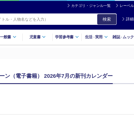
カテゴリ・ジャンル一覧
レーベル
検索
詳細
一般書
児童書
学習参考書
生活
実用
雑誌
ムック
・
・
ーン（電子書籍） 2026年7月の新刊カレンダー