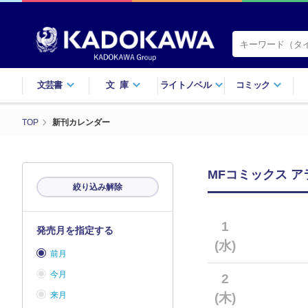
文芸書
文庫
ライトノベル
コミック
TOP
新刊カレンダー
MFコミックス ア
絞り込み解除
1
発売月を指定する
(水)
前月
今月
2
来月
(木)