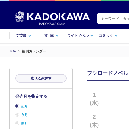
文芸書
文庫
ライトノベル
コミック
TOP
新刊カレンダー
ブシロードノベル
絞り込み解除
1
発売月を指定する
(水)
前月
今月
2
来月
(木)