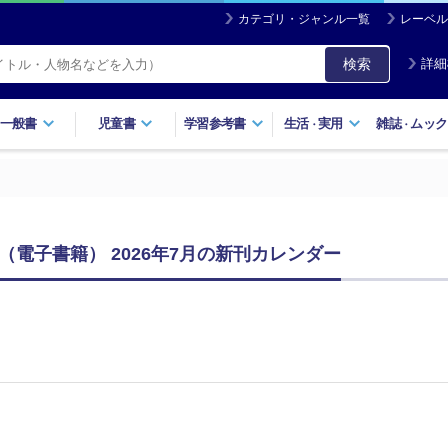
カテゴリ・ジャンル一覧
レーベル
検索
詳細
一般書
児童書
学習参考書
生活
実用
雑誌
ムック
・
・
（電子書籍） 2026年7月の新刊カレンダー