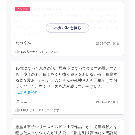
日本精神神経医療センター。子供の頃の連続殺人
鬼、センター心理カウンセラー中島保に預けられた児玉永
久は、ボディーファーム（死体農場）で晩期死体の変化を
研究していた・・ある日、猟奇犯罪捜査班八王子西署厚田
…続きを読む
たっくん
2024年07月04日
126
人がナイス！しています
16歳になった永久の話。思春期になって今までの罪と向き
合う少年の姿。目玉をくり抜く犯人を追いながら、葛藤す
る姿が愛おしかった。ガンさんや死神さんも元気そうで何
よりだった。本シリーズを読み終えてからずいぶ
…続きを読む
はにこ
2024年02月08日
110
人がナイス！しています
藤堂比奈子シリーズのスピンオフ作品。かつて連続殺人を
犯した児玉永久くんが主人公。片眼を刳り貫れた女児誘拐