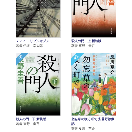
７７７ トリプルセブン
殺人の門 上 新装版
著者 伊坂 幸太郎
著者 東野 圭吾
4位
5位
殺人の門 下 新装版
勿忘草の咲く町で 安曇野診療
著者 東野 圭吾
記
著者 夏川 草介