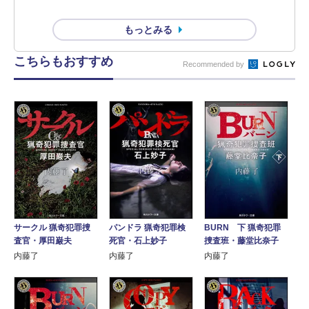
もっとみる
こちらもおすすめ
Recommended by
サークル 猟奇犯罪捜
パンドラ 猟奇犯罪検
BURN 下 猟奇犯罪
査官・厚田巌夫
死官・石上妙子
捜査班・藤堂比奈子
内藤了
内藤了
内藤了