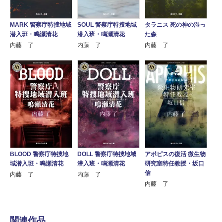
MARK 警察庁特捜地域
SOUL 警察庁特捜地域
タラニス 死の神の湿っ
潜入班・鳴瀬清花
潜入班・鳴瀬清花
た森
内藤 了
内藤 了
内藤 了
BLOOD 警察庁特捜地
DOLL 警察庁特捜地域
アポピスの復活 微生物
域潜入班・鳴瀬清花
潜入班・鳴瀬清花
研究室特任教授・坂口
信
内藤 了
内藤 了
内藤 了
関連作品