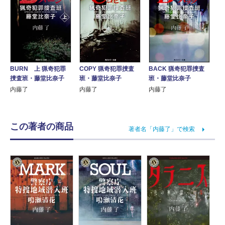
BURN 上 猟奇犯罪
COPY 猟奇犯罪捜査
BACK 猟奇犯罪捜査
捜査班・藤堂比奈子
班・藤堂比奈子
班・藤堂比奈子
内藤了
内藤了
内藤了
この著者の商品
著者名「内藤了」で検索