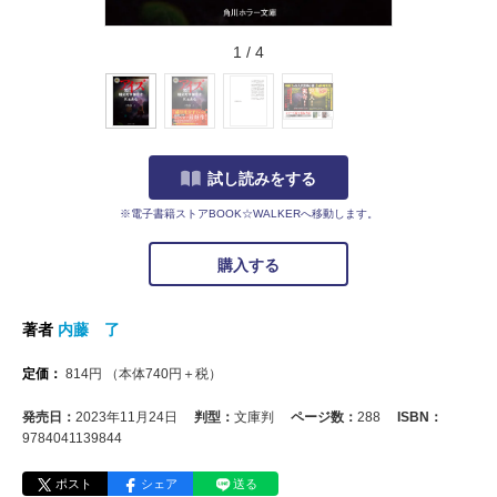
1
/
4
試し読みをする
※電子書籍ストアBOOK☆WALKERへ移動します。
購入する
著者
内藤 了
定価：
814
円
（本体
740
円＋税）
発売日：
2023年11月24日
判型：
文庫判
ページ数：
288
ISBN：
9784041139844
ポスト
シェア
送る