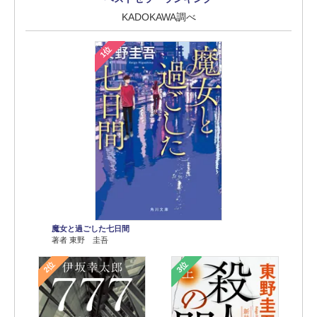
KADOKAWA調べ
1位
魔女と過ごした七日間
著者 東野 圭吾
2位
3位