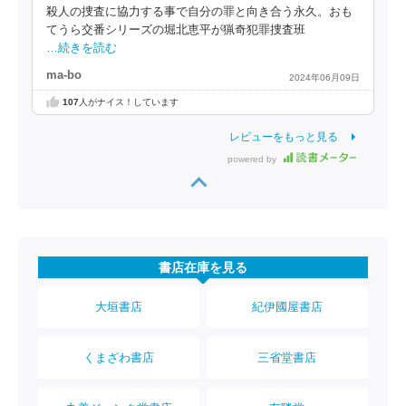
殺人の捜査に協力する事で自分の罪と向き合う永久。おも
てうら交番シリーズの堀北恵平が猟奇犯罪捜査班
…続きを読む
ma-bo
2024年06月09日
107
人がナイス！しています
レビューをもっと見る
powered by
書店在庫を見る
大垣書店
紀伊國屋書店
くまざわ書店
三省堂書店