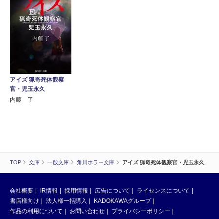
アイズ 猟奇死体観察
官・児玉永久
内藤 了
TOP
文庫
一般文庫
角川ホラー文庫
アイズ 猟奇死体観察官・児玉永久
会社概要
IR情報
採用情報
広告について
ライセンスについて
書店様向け
法人様一括購入
KADOKAWAグループ
作品の利用について
お問い合わせ
プライバシーポリシー