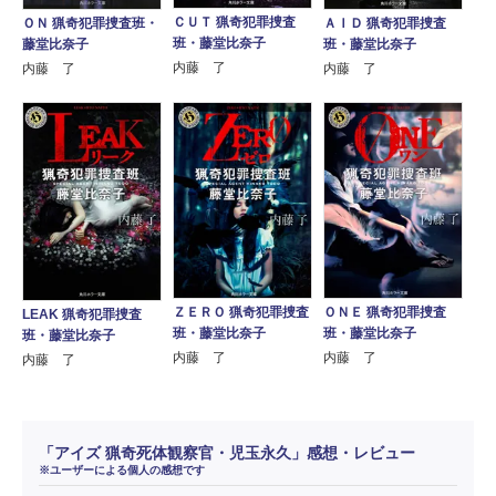
ＣＵＴ 猟奇犯罪捜査
ＡＩＤ 猟奇犯罪捜査
ＯＮ 猟奇犯罪捜査班・
班・藤堂比奈子
班・藤堂比奈子
藤堂比奈子
内藤 了
内藤 了
内藤 了
ＺＥＲＯ 猟奇犯罪捜査
ＯＮＥ 猟奇犯罪捜査
LEAK 猟奇犯罪捜査
班・藤堂比奈子
班・藤堂比奈子
班・藤堂比奈子
内藤 了
内藤 了
内藤 了
「アイズ 猟奇死体観察官・児玉永久」感想・レビュー
※ユーザーによる個人の感想です