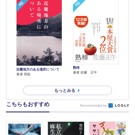
4位
5位
熟柿
近畿地方のある場所について
著者 佐藤 正午
著者 背筋
もっとみる
こちらもおすすめ
Recommended by