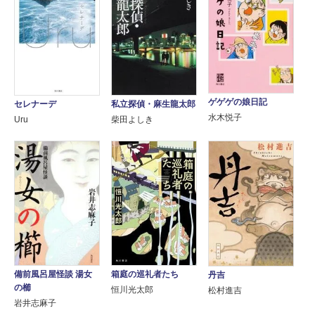
ゲゲゲの娘日記
セレナーデ
私立探偵・麻生龍太郎
水木悦子
Uru
柴田よしき
備前風呂屋怪談 湯女
箱庭の巡礼者たち
丹吉
の櫛
恒川光太郎
松村進吉
岩井志麻子