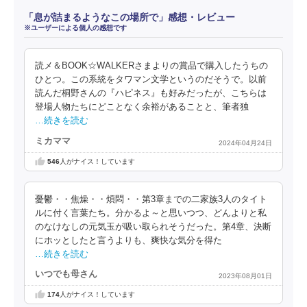
「息が詰まるようなこの場所で」感想・レビュー
※ユーザーによる個人の感想です
読メ＆BOOK☆WALKERさまよりの賞品で購入したうちの
ひとつ。この系統をタワマン文学というのだそうで。以前
読んだ桐野さんの『ハピネス』も好みだったが、こちらは
登場人物たちにどことなく余裕があることと、筆者独
…続きを読む
ミカママ
2024年04月24日
546
人がナイス！しています
憂鬱・・焦燥・・煩悶・・第3章までの二家族3人のタイト
ルに付く言葉たち。分かるよ～と思いつつ、どんよりと私
のなけなしの元気玉が吸い取られそうだった。第4章、決断
にホッとしたと言うよりも、爽快な気分を得た
…続きを読む
いつでも母さん
2023年08月01日
174
人がナイス！しています