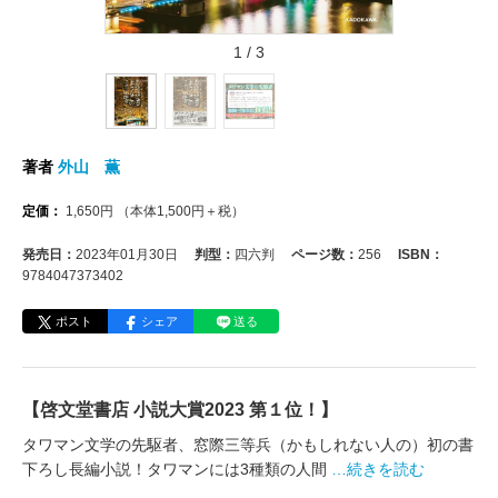
1
/
3
著者
外山 薫
定価：
1,650
円
（本体
1,500
円＋税）
発売日：
2023年01月30日
判型：
四六判
ページ数：
256
ISBN：
9784047373402
ポスト
シェア
送る
【啓文堂書店 小説大賞2023 第１位！】
タワマン文学の先駆者、窓際三等兵（かもしれない人の）初の書
下ろし長編小説！タワマンには3種類の人間
…続きを読む