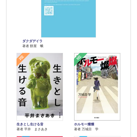
ダクダデイラ
著者 餅屋 蛾
2位
3位
生きとし生ける音
ホルモー燦燦
著者 平井 まさあき
著者 万城目 学