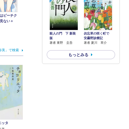
はビーチク
見ない＋
殺人の門 下 新装
勿忘草の咲く町で
版
安曇野診療記
著者 東野 圭吾
著者 夏川 草介
寿美」で検索
もっとみる
エッタ