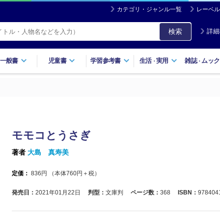
カテゴリ・ジャンル一覧
レーベル
検索
詳細
一般書
児童書
学習参考書
生活
実用
雑誌
ムック
・
・
モモコとうさぎ
著者
大島 真寿美
定価：
836
円 （本体
760
円＋税）
発売日：
2021年01月22日
判型：
文庫判
ページ数：
368
ISBN：
978404