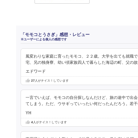
「モモコとうさぎ」感想・レビュー
※ユーザーによる個人の感想です
風変わりな家庭に育ったモモコ、２２歳。大学を出ても就職で
宅、兄の独身寮、幼い頃家族四人で暮らした海辺の町、父の故
エドワード
27
人がナイス！しています
一言でいえば、モモコの自分探しなんだけど、旅の途中で出会
てしまう。ただ、ウサギっていったい何だったんだろう。若干
YH
4
人がナイス！しています