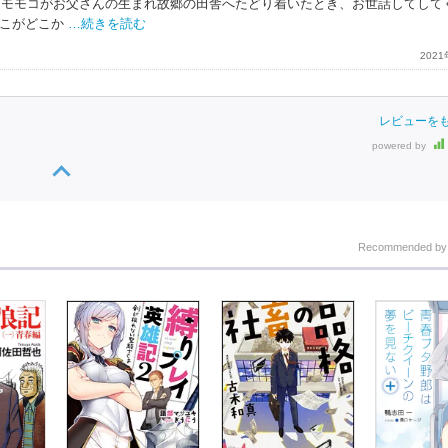
語。モモコがお父さんの生まれ故郷の田舎へたどり着いたとき、お世話してして
こがどこか
…続きを読む
202
レビューを
powered by
Recommended b