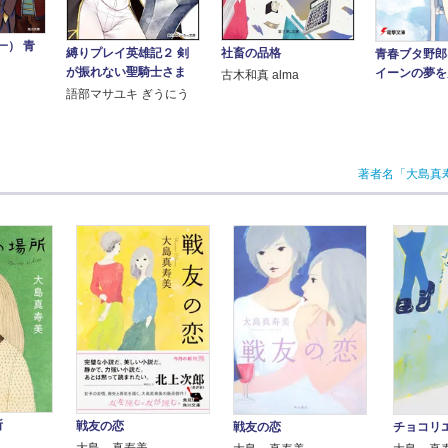
一） 青
縛りプレイ英雄記２ 剣
社畜の品格
青春ブタ野郎
が振れない聖騎士さま
イーンの夢を
古木和真 alma
語部マサユキ ぎうにう
著者名「大島真
所
戦友の恋
戦友の恋
チョコリ
大島 真寿美