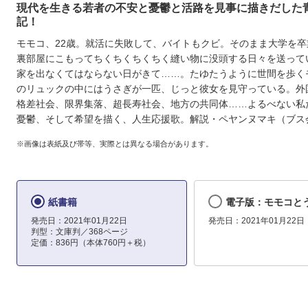
現代を生きる若者の不安と憂鬱と活路を見事に描きだした
記！
モモコ、22歳。就活に失敗して、バイトもクビ。そのまま大学を卒
裏部屋にこもってちくちくちくちく縫い物に没頭する日々を送って
家を出なくてはならない日がきて……。たゆたうように世間を歩く
のリュックの中にはうさぎが一匹、じっと彼女を見守っている。外
格差社会、限界集落、超長寿社会、地方の共同体……よるべない私
憂鬱、そして希望を描く、人生応援歌。解説・ペヤンヌマキ（ブス
※画像は表紙及び帯等、実際とは異なる場合があります。
紙書籍
電子版：モモコと
発売日：2021年01月22日
発売日：2021年01月22日
判型：文庫判／368ページ
定価：836円（本体760円＋税）