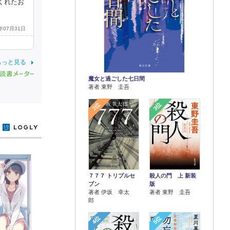
くれたお
1年07月31日
もっと見る
魔女と過ごした七日間
著者 東野 圭吾
2位
3位
y
７７７ トリプルセ
殺人の門 上 新装
ブン
版
著者 伊坂 幸太
著者 東野 圭吾
郎
4位
5位