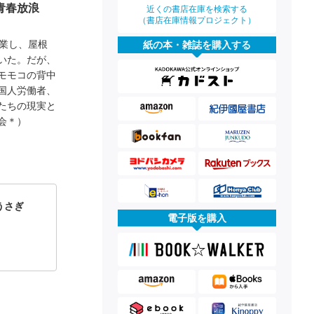
青春放浪
近くの書店在庫を検索する
（書店在庫情報プロジェクト）
業し、屋根
紙の本・雑誌を購入する
いた。だが、
モモコの背中
国人労働者、
たちの現実と
会＊）
うさぎ
電子版を購入