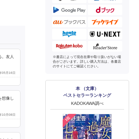
る。友人
※書店によって現在在庫や取り扱いがない場
合がございます。詳しい購入方法は、各書店
のサイトにてご確認ください。
2年05月16日
本 （文庫）
ベストセラーランキング
を想像し
KADOKAWA調べ
2年10月08日
1位