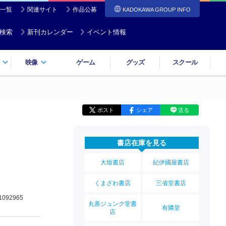
一覧
関連サイト
作品公募
KADOKAWA GROUP INFO
検索
新刊カレンダー
イベント情報
映像
ゲーム
グッズ
スクール
ポスト
シェア
送る
書店在庫を見る
大垣書店
紀伊國屋書店
くまざわ書店
三省堂書店
1092965
丸善ジュンク堂書
有隣堂
店