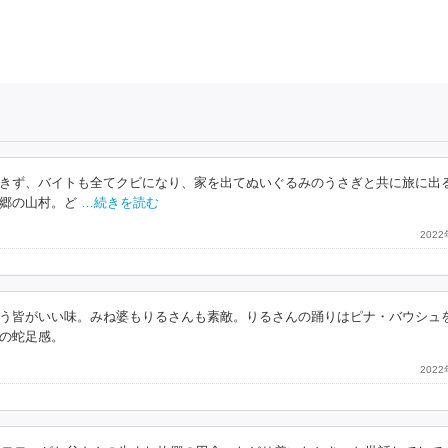
きず、バイトも全てクビになり、家を出てぬいぐるみのうさぎと共に旅に出
郷の山村。ど
…続きを読む
202
う皆がいい味。みね婆もりるさんも素敵。りるさんの踊りはピナ・バウシュ
の蛇足感。
202