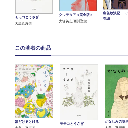
麻雀放浪記 （
クウデタア＜完全版＞
モモコとうさぎ
春編
大塚英志 西川聖蘭
大島真寿美
この著者の商品
かなしみの場
ほどけるとける
モモコとうさぎ
大島 真寿美