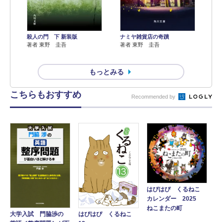
殺人の門 下 新装版
ナミヤ雑貨店の奇蹟
著者 東野 圭吾
著者 東野 圭吾
もっとみる
こちらもおすすめ
Recommended by
はぴはぴ くるねこ
カレンダー 2025
ねこまたの町
大学入試 門脇渉の
はぴはぴ くるねこ