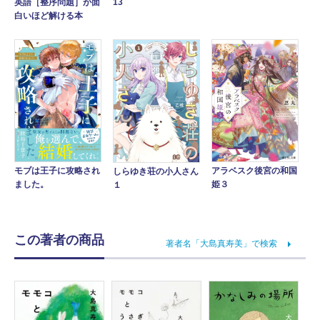
英語［整序問題］が面
13
白いほど解ける本
アラベスク後宮の和国
モブは王子に攻略され
しらゆき荘の小人さん
姫３
ました。
１
この著者の商品
著者名「大島真寿美」で検索