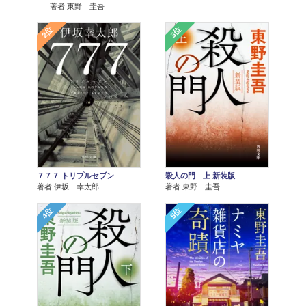
著者 東野 圭吾
2位
3位
７７７ トリプルセブン
殺人の門 上 新装版
著者 伊坂 幸太郎
著者 東野 圭吾
4位
5位