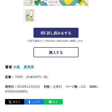
試し読みをする
※電子書籍ストアBOOK☆WALKERへ移動します。
購入する
著者
大島 真寿美
定価：
704
円
（本体
640
円＋税）
発売日：
2019年12月24日
判型：
文庫判
ページ数：
224
ISBN：
9784041088951
ポスト
シェア
送る