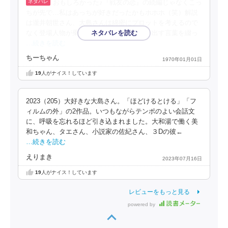
おもしろかった♪『戦友の恋』の続編じゃなくこっ
ちが先で…私はあっちが好きだったかもホホホ（笑）解説
は瀧井朝世さん、大島さんは綿密にプロットを考えるので
なく登場人物が乗り移ったかのように語り出す言葉を綴っ
…続きを読む
ちーちゃん
1970年01月01日
19
人がナイス！しています
2023（205）大好きな大島さん。「ほどけるとける」「フ
ィルムの外」の2作品。いつもながらテンポのよい会話文
に、呼吸を忘れるほど引き込まれました。大和湯で働く美
和ちゃん、タエさん、小説家の佐紀さん、３Dの彼←
…続きを読む
えりまき
2023年07月16日
19
人がナイス！しています
レビューをもっと見る
powered by