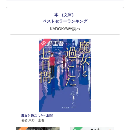
本 （文庫）
ベストセラーランキング
KADOKAWA調べ
1位
魔女と過ごした七日間
著者 東野 圭吾