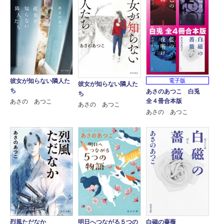
彼女が知らない隣人た
電子版
彼女が知らない隣人た
ち
あさのあつこ 白兎
ち
全４冊合本版
あさの あつこ
あさの あつこ
あさの あつこ
烈風ただなか
明日へつながる５つの
白磁の薔薇