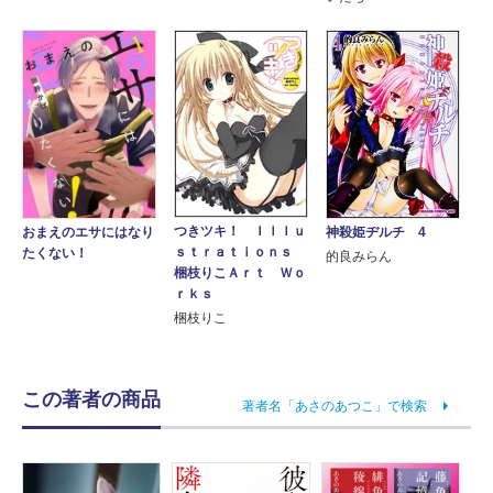
つきツキ！ Ｉｌｌｕ
おまえのエサにはなり
神殺姫ヂルチ 4
ｓｔｒａｔｉｏｎｓ
たくない！
的良みらん
梱枝りこＡｒｔ Ｗｏ
ｒｋｓ
梱枝りこ
この著者の商品
著者名「あさのあつこ」で検索