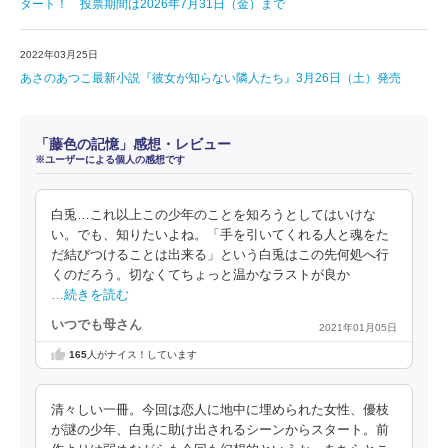
タート！ 投票期間は2026年7月31日（金）まで
2022年03月25日
あさのあつこ最新小説『彼女が知らない隣人たち』3月26日（土）発売
「藤色の記憶」感想・レビュー
※ユーザーによる個人の感想です
白兎…これ以上この少年のことを知ろうとしてはいけな
い。でも、知りたいよね。「手を引いてくれる人と魂をた
だ結びつけることは出来る」という白兎はこの先何処へ行
くのだろう。切なくてちょっと温かなラストが良か
…続きを読む
いつでも母さん
2021年01月05日
165
人がナイス！しています
清々しい一冊。今回は恋人に地中に埋められた女性、優枝
が謎の少年、白兎に助け出されるシーンからスタート。前