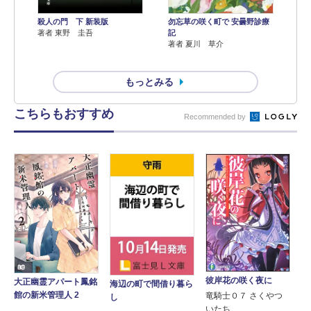
殺人の門 下 新装版
勿忘草の咲く町で 安曇野診療
著者 東野 圭吾
記
著者 夏川 草介
もっとみる
こちらもおすすめ
Recommended by
彼岸花の咲く夜に
大正幽霊アパート鳳銘
海辺の町で間借り暮ら
館の新米管理人 2
竜騎士０７ さくやつ
し
いたち