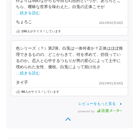
作よりは弱めながらも今回も幻想的というか、あちらとこ
ちら、曖昧な世界を味わえた。白兎の正体こそが
…続きを読む
ちょろこ
2021年02月18日
150
人がナイス！しています
色シリーズ（？）第2弾。白兎は一体何者か？正体はほぼ推
理できるものの、どこからきて、何を求めて、彷徨ってい
るのか。恋人と心中するつもりが男の変心によって土中に
埋められた女性、優枝。白兎によって助け出さ
…続きを読む
タイ子
2021年01月29日
90
人がナイス！しています
レビューをもっと見る
powered by