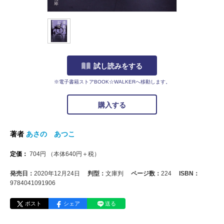
試し読みをする
※電子書籍ストアBOOK☆WALKERへ移動します。
購入する
著者
あさの あつこ
定価：
704
円
（本体
640
円＋税）
発売日：
2020年12月24日
判型：
文庫判
ページ数：
224
ISBN：
9784041091906
ポスト
シェア
送る