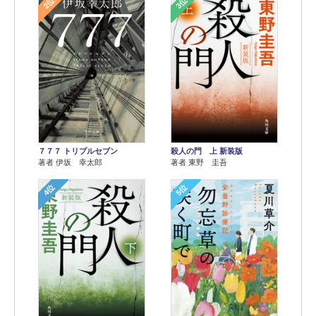
2位
3位
７７７ トリプルセブン
殺人の門 上 新装版
著者 伊坂 幸太郎
著者 東野 圭吾
4位
5位