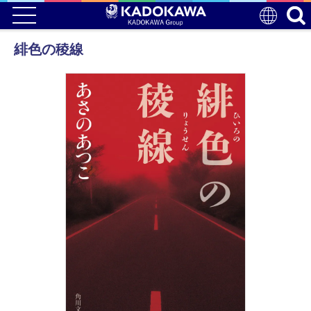
緋色の稜線