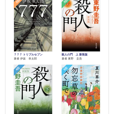
2位
3位
７７７ トリプルセブン
殺人の門 上 新装版
著者 伊坂 幸太郎
著者 東野 圭吾
4位
5位