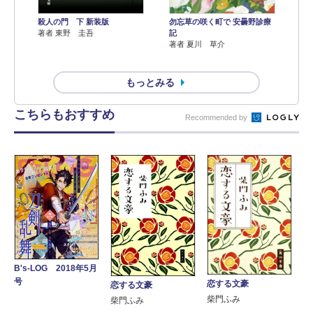
殺人の門 下 新装版
勿忘草の咲く町で 安曇野診療
著者 東野 圭吾
記
著者 夏川 草介
もっとみる
こちらもおすすめ
Recommended by
B's-LOG 2018年5月
号
恋する文豪
恋する文豪
柴門ふみ
柴門ふみ