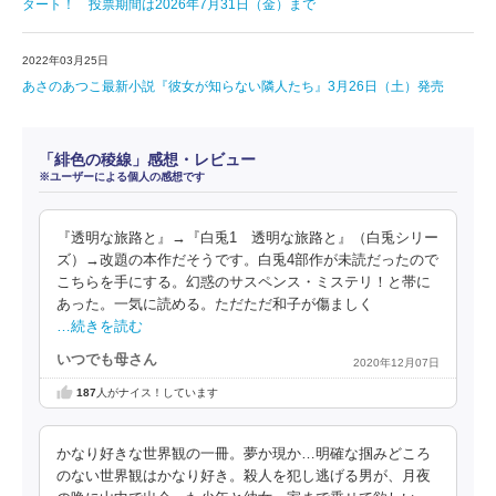
タート！ 投票期間は2026年7月31日（金）まで
2022年03月25日
あさのあつこ最新小説『彼女が知らない隣人たち』3月26日（土）発売
「緋色の稜線」感想・レビュー
※ユーザーによる個人の感想です
『透明な旅路と』→『白兎1 透明な旅路と』（白兎シリー
ズ）→改題の本作だそうです。白兎4部作が未読だったので
こちらを手にする。幻惑のサスペンス・ミステリ！と帯に
あった。一気に読める。ただただ和子が傷ましく
…続きを読む
いつでも母さん
2020年12月07日
187
人がナイス！しています
かなり好きな世界観の一冊。夢か現か…明確な掴みどころ
のない世界観はかなり好き。殺人を犯し逃げる男が、月夜