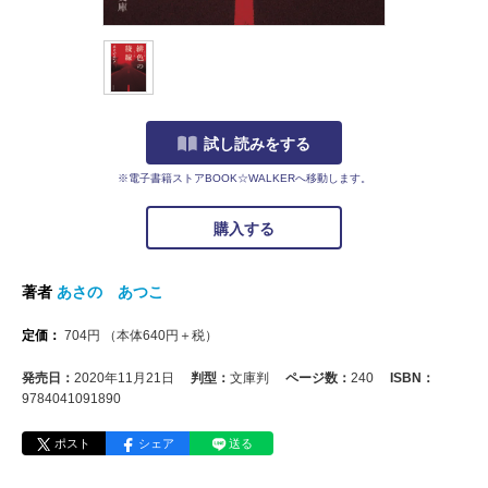
試し読みをする
※電子書籍ストアBOOK☆WALKERへ移動します。
購入する
著者
あさの あつこ
定価：
704
円
（本体
640
円＋税）
発売日：
2020年11月21日
判型：
文庫判
ページ数：
240
ISBN：
9784041091890
ポスト
シェア
送る