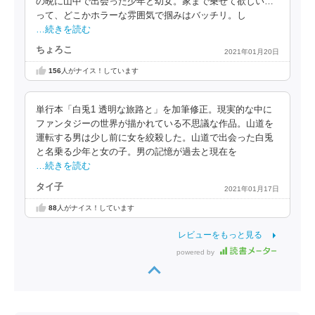
の晩に山中で出会った少年と幼女。家まで乗せて欲しい…
って、どこかホラーな雰囲気で掴みはバッチリ。し
…続きを読む
ちょろこ
2021年01月20日
156
人がナイス！しています
単行本「白兎1 透明な旅路と」を加筆修正。現実的な中に
ファンタジーの世界が描かれている不思議な作品。山道を
運転する男は少し前に女を絞殺した。山道で出会った白兎
と名乗る少年と女の子。男の記憶が過去と現在を
…続きを読む
タイ子
2021年01月17日
88
人がナイス！しています
レビューをもっと見る
powered by