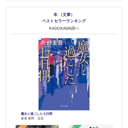
本 （文庫）
ベストセラーランキング
KADOKAWA調べ
1位
魔女と過ごした七日間
著者 東野 圭吾