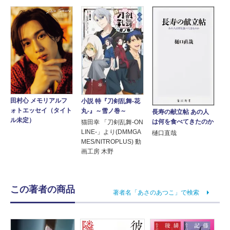
田村心 メモリアルフ
小説 特『刀剣乱舞-花
ォトエッセイ（タイト
丸-』～雪ノ巻～
長寿の献立帖 あの人
ル未定）
は何を食べてきたのか
猫田幸 「刀剣乱舞-ON
LINE-」より(DMMGA
樋口直哉
MES/NITROPLUS) 動
画工房 木野
この著者の商品
著者名「あさのあつこ」で検索