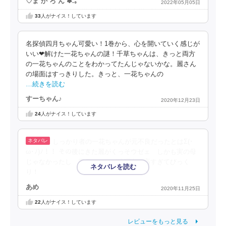
♡ま か ろ ん ✽.｡
2022年05月05日
33
人がナイス！しています
名探偵四月ちゃん可愛い！1巻から、心を開いていく感じが
いい❤︎解けた一花ちゃんの謎！千草ちゃんは、きっと両方
の一花ちゃんのことをわかってたんじゃないかな。麗さん
の場面はすっきりした。きっと、一花ちゃんの
…続きを読む
すーちゃん♪
2020年12月23日
24
人がナイス！しています
しっかり者の一花ちゃんが元不良だったとはΣ(･
ω･ﾉ)ﾉ！！ その後にきた麗がくっそウゼェ しかも実の母
じゃなかったし 四月ちゃんが推理力が高すぎてびっく
り！
あめ
2020年11月25日
22
人がナイス！しています
レビューをもっと見る