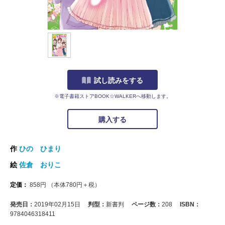
試し読みをする
※電子書籍ストアBOOK☆WALKERへ移動します。
購入する
作
ひの ひまり
絵
佐倉 おりこ
定価：
858
円
（本体
780
円＋税）
発売日：
2019年02月15日
判型：
新書判
ページ数：
208
ISBN：
9784046318411