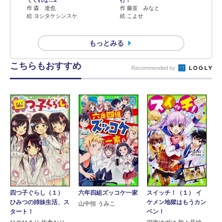
てくれな…2
行！
作 森 達也
作 藤並 みなと
絵 ヨシタケシンスケ
絵 こよせ
もっとみる
こちらもおすすめ
Recommended by
四つ子ぐらし（１）
六年四組ズッコケ一家
スイッチ！（１） イ
ひみつの姉妹生活、ス
ケメン地獄はもうカン
山中恒 うみこ
タート！
ベン！