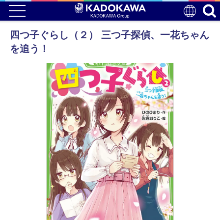
四つ子ぐらし（２） 三つ子探偵、一花ちゃん
を追う！