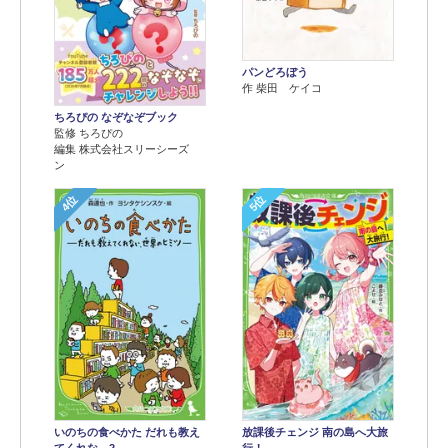
パンどろぼう
作 柴田 ケイコ
ちろぴの なぞなぞブック
監修 ちろぴの
編集 株式会社スリーシーズ
ン
4位
5位
いのちの食べかた だれも教え
放課後チェンジ 南の島へ大旅