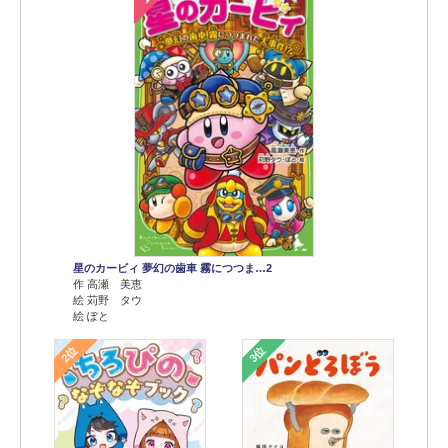
星のカービィ 夢幻の歯車 霧につつま…2
作 高瀬 美恵
絵 苅野 タウ
絵 ぽと
2位
3位