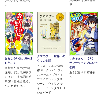
ひのひまり 佐倉おり
深海ゆずは 加々見絵
こ
里
クマのプー 世界一の
おもしろい話、集めま
いみちぇん！（９）
クマのお話
した。Ｅ
サマーキャンプにひそ
Ａ．Ａ．ミルン 森絵
む罠
床丸迷人 大空なつき
都 マーク・バージェ
深海ゆずは 田原答 ひ
あさばみゆき 市井あ
ス ポール・ブライト
のひまり 浜弓場双 明
さ
ブライアン・シブリー
菜 加々見絵里 渡辺ナ
ジーン・ウィリス ケ
ベシ 佐倉おりこ
イト・ソーンダズ E.H.
シェパード