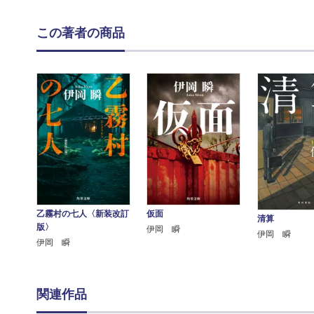
この著者の商品
乙霧村の七人〈新装改訂
仮面
清算
版〉
伊岡 瞬
伊岡 瞬
伊岡 瞬
関連作品