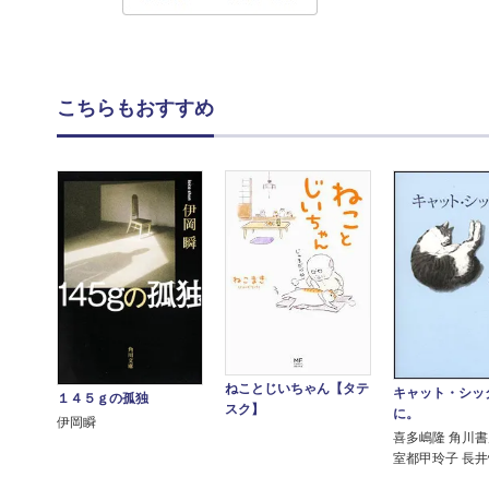
こちらもおすすめ
ねことじいちゃん【タテ
キャット・シッ
１４５ｇの孤独
スク】
に。
伊岡瞬
喜多嶋隆 角川
室都甲玲子 長