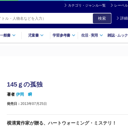
カテゴリ・ジャンル一覧
レーベル
検索
詳細
一般書
児童書
学習参考書
生活
実用
雑誌
ムック
・
・
145ｇの孤独
著者
伊岡 瞬
発売日：
2013年07月25日
横溝賞作家が贈る、ハートウォーミング・ミステリ！