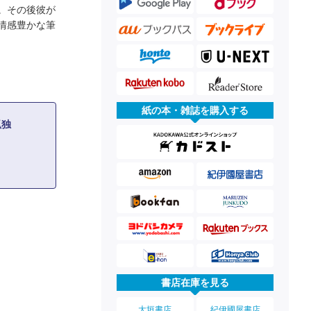
。その後彼が
情感豊かな筆
紙の本・雑誌を購入する
孤独
書店在庫を見る
大垣書店
紀伊國屋書店