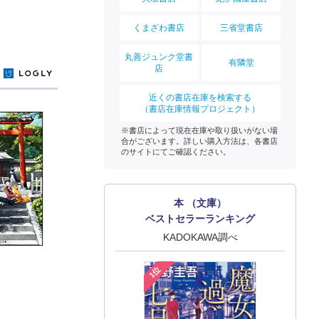
くまざわ書店
三省堂書店
丸善ジュンク堂書
有隣堂
店
y
近くの書店在庫を検索する
（書店在庫情報プロジェクト）
※書店によって現在在庫や取り扱いがない場
合がございます。詳しい購入方法は、各書店
のサイトにてご確認ください。
本 （文庫）
ベストセラーランキング
KADOKAWA調べ
1位