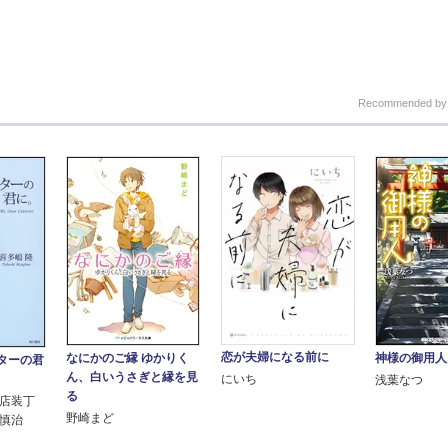
Recommended b
恋が夫婦になる前に
なにかのご縁 ゆかりく
神様の御用人
ターの君
ん、白いうさぎと縁を見
にいち
浅葉なつ
る
書店装丁
野崎まど
井慎治