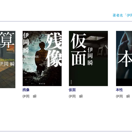
著者名「伊
残像
本性
仮面
伊岡 瞬
伊岡 瞬
伊岡 瞬