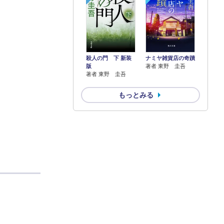
殺人の門 下 新装
ナミヤ雑貨店の奇蹟
版
著者 東野 圭吾
著者 東野 圭吾
もっとみる