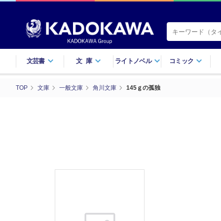
文芸書
文庫
ライトノベル
コミック
TOP
文庫
一般文庫
角川文庫
145ｇの孤独