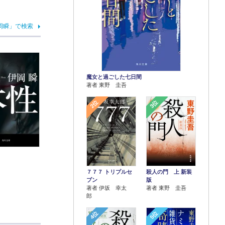
岡瞬」で検索
魔女と過ごした七日間
著者 東野 圭吾
2位
3位
７７７ トリプルセ
殺人の門 上 新装
ブン
版
著者 伊坂 幸太
著者 東野 圭吾
郎
4位
5位