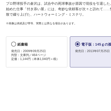
プロ野球投手の倉沢は、試合中の死球事故が原因で現役を引退した
始めた仕事「付き添い屋」には、奇妙な依頼客が次々と訪れて……
致で綴り上げた、ハートウォーミング・ミステリ。
※画像は表紙及び帯等、実際とは異なる場合があります。
紙書籍
電子版：145ｇの
発売日：2009年09月25日
発売日：2013年07月25日
判型：文庫判／464ページ
定価：1,144円（本体1,040円＋税）