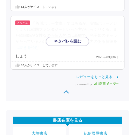
44
人がナイス！しています
「角川ホラー文庫」ではあるが、実際ホラーとい
うよりは戦国ファンタジーといった方がしっくりくる。ま
た陰陽師が女性なのも個人的には新鮮で、光子姫のキャラ
がたっているわけではないが、個性的で魅力のある脇役を
…続きを読む
しょう
2025年03月09日
40
人がナイス！しています
レビューをもっと見る
powered by
書店在庫を見る
大垣書店
紀伊國屋書店