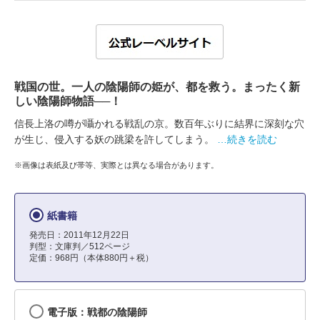
戦国の世。一人の陰陽師の姫が、都を救う。まったく新
しい陰陽師物語──！
信長上洛の噂が囁かれる戦乱の京。数百年ぶりに結界に深刻な穴
が生じ、侵入する妖の跳梁を許してしまう。
…続きを読む
※画像は表紙及び帯等、実際とは異なる場合があります。
紙書籍
発売日：2011年12月22日
判型：文庫判／512ページ
定価：968円（本体880円＋税）
電子版：戦都の陰陽師