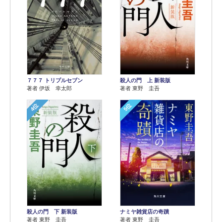
７７７ トリプルセブン
殺人の門 上 新装版
著者 伊坂 幸太郎
著者 東野 圭吾
4位
5位
殺人の門 下 新装版
ナミヤ雑貨店の奇蹟
著者 東野 圭吾
著者 東野 圭吾