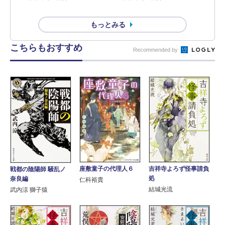
もっとみる
こちらもおすすめ
Recommended by
座敷童子の代理人６
吉祥寺よろず怪事請負
戦都の陰陽師 騒乱ノ
処
奈良編
仁科裕貴
結城光流
武内涼 獅子猿