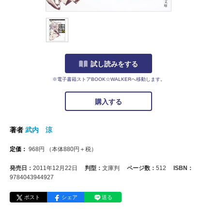
試し読みをする
※電子書籍ストアBOOK☆WALKERへ移動します。
購入する
著者
武内 涼
定価：
968
円
（本体
880
円＋税）
発売日：
2011年12月22日
判型：
文庫判
ページ数：
512
ISBN：
9784043944927
ポスト
シェア
送る