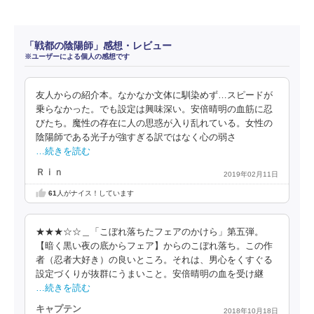
「戦都の陰陽師」感想・レビュー
※ユーザーによる個人の感想です
友人からの紹介本。なかなか文体に馴染めず…スピードが
乗らなかった。でも設定は興味深い。安倍晴明の血筋に忍
びたち。魔性の存在に人の思惑が入り乱れている。女性の
陰陽師である光子が強すぎる訳ではなく心の弱さ
…続きを読む
Ｒｉｎ
2019年02月11日
61
人がナイス！しています
★★★☆☆＿「こぼれ落ちたフェアのかけら」第五弾。
【暗く黒い夜の底からフェア】からのこぼれ落ち。この作
者（忍者大好き）の良いところ。それは、男心をくすぐる
設定づくりが抜群にうまいこと。安倍晴明の血を受け継
…続きを読む
キャプテン
2018年10月18日