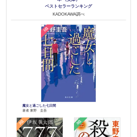
ベストセラーランキング
KADOKAWA調べ
1位
魔女と過ごした七日間
著者 東野 圭吾
2位
3位