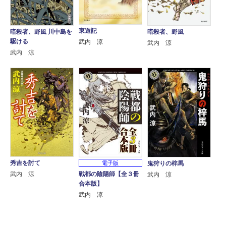
東遊記
暗殺者、野風 川中島を
暗殺者、野風
駆ける
武内 涼
武内 涼
武内 涼
秀吉を討て
電子版
鬼狩りの梓馬
戦都の陰陽師【全３冊
武内 涼
武内 涼
合本版】
武内 涼