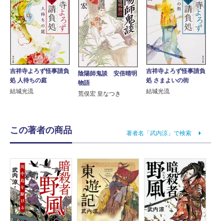
吉祥寺よろず怪事請負
吉祥寺よろず怪事請負
陰陽師鬼談 安倍晴明
処 人待ちの庭
処 さまよいの街
物語
結城光流
結城光流
荒俣宏 皇なつき
この著者の商品
著者名「武内涼」で検索