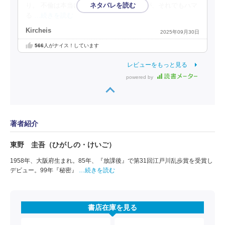
り。 不倫は本当に百害あって一利なしだが、それでもハマ
る
…続きを読む
Kircheis
2025年09月30日
566
人がナイス！しています
レビューをもっと見る
powered by
著者紹介
東野 圭吾（ひがしの・けいご）
1958年、大阪府生まれ。85年、『放課後』で第31回江戸川乱歩賞を受賞し
デビュー。99年『秘密』
…続きを読む
書店在庫を見る