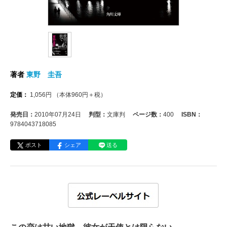
著者
東野 圭吾
定価：
1,056
円
（本体
960
円＋税）
発売日：
2010年07月24日
判型：
文庫判
ページ数：
400
ISBN：
9784043718085
ポスト
シェア
送る