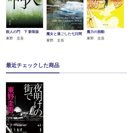
殺人の門 下 新装版
魔力の胎動
魔女と過ごした七日間
東野 圭吾
東野 圭吾
東野 圭吾
最近チェックした商品