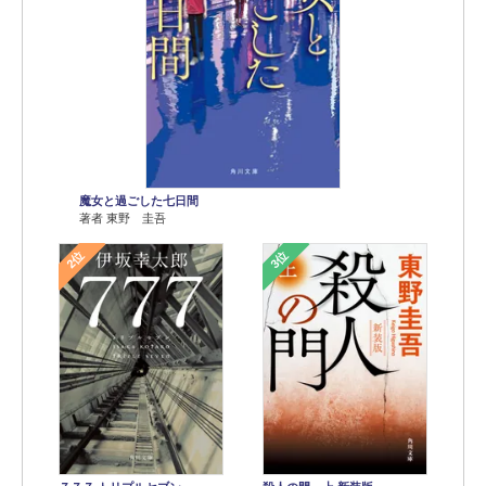
魔女と過ごした七日間
著者 東野 圭吾
2位
3位