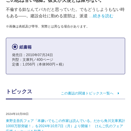
この恋は甘い地獄。彼女が天使とは限らない。
不倫する奴なんてバカだと思っていた。でもどうしようもない時
もある――。建設会社に勤める渡部は、派遣
…続きを読む
※画像は表紙及び帯等、実際とは異なる場合があります。
紙書籍
発売日：2010年07月24日
判型：文庫判／400ページ
定価：1,056円（本体960円＋税）
トピックス
この書誌の関連トピックス一覧へ
2024年10月09日
東野圭吾氏フェア「本嫌いでもこの作家は読んでいる。だから角川文庫累計
1000万部突破！」を2024年10月7日（月）より開催！ けんご氏のフェア