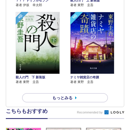
７７７ トリプルセブン
殺人の門 上 新装版
著者 伊坂 幸太郎
著者 東野 圭吾
4位
5位
殺人の門 下 新装版
ナミヤ雑貨店の奇蹟
著者 東野 圭吾
著者 東野 圭吾
もっとみる
こちらもおすすめ
Recommended by