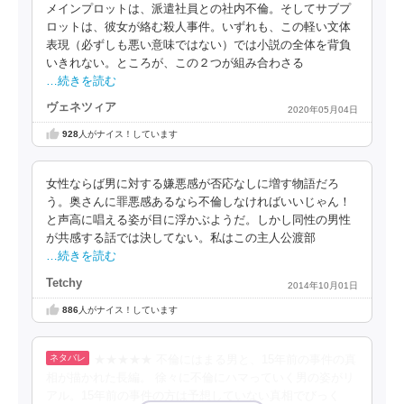
メインプロットは、派遣社員との社内不倫。そしてサブプ
ロットは、彼女が絡む殺人事件。いずれも、この軽い文体
表現（必ずしも悪い意味ではない）では小説の全体を背負
いきれない。ところが、この２つが組み合わさる
…続きを読む
ヴェネツィア
2020年05月04日
928
人がナイス！しています
女性ならば男に対する嫌悪感が否応なしに増す物語だろ
う。奥さんに罪悪感あるなら不倫しなければいいじゃん！
と声高に唱える姿が目に浮かぶようだ。しかし同性の男性
が共感する話では決してない。私はこの主人公渡部
…続きを読む
Tetchy
2014年10月01日
886
人がナイス！しています
★★★★★ 不倫にはまる男と、15年前の事件の真
相が描かれた長編。 徐々に不倫にハマっていく男の姿がリ
アル。15年前の事件の方は予想していない真相でびっく