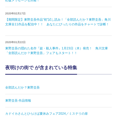
応援メッセージも到着！
2020年02月17日
【期間限定】東野圭吾作品“初”試し読み！「全部読んだか？東野圭吾」角川
文庫全11作品を配信中！！ あなたにぴったりの作品をチャートで診断！
2020年01月22日
東野圭吾の隠れた名作『超・殺人事件』1月23日（木）発売！ 角川文庫
「全部読んだか？東野圭吾」フェアもスタート！！
夜明けの街で が含まれている特集
全部読んだか？東野圭吾
東野圭吾 作品情報
カドイカさんとひらけば夏休みフェア2024／ミステリの扉