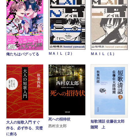
ＭＡＩＬ（２）
ＭＡＩＬ（１）
俺たちはバグってる
死への招待状
短歌清話 佐藤佐太郎
大人の短歌入門 すぐ
西村京太郎
随聞 上
作る、必ず作る、完璧
に創る