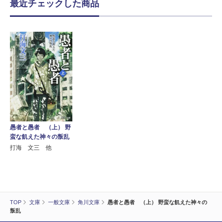
最近チェックした商品
愚者と愚者 （上） 野
蛮な飢えた神々の叛乱
打海 文三 他
TOP
文庫
一般文庫
角川文庫
愚者と愚者 （上） 野蛮な飢えた神々の
叛乱