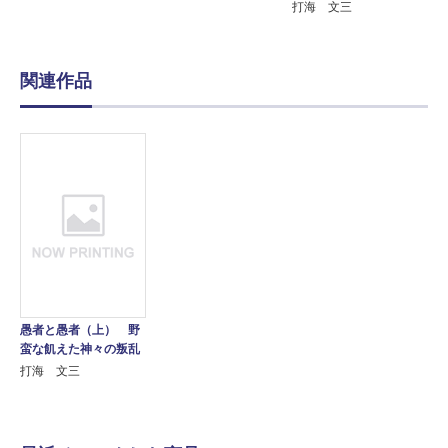
打海 文三
関連作品
愚者と愚者（上） 野
蛮な飢えた神々の叛乱
打海 文三