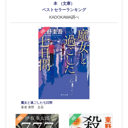
本 （文庫）
ベストセラーランキング
KADOKAWA調べ
1位
魔女と過ごした七日間
著者 東野 圭吾
2位
3位