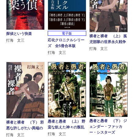
探偵という快楽
電子版
裸者と裸者 （上） 孤
応化クロニクルシリー
打海 文三
児部隊の世界永久戦争
ズ 全5冊合本版
打海 文三
打海 文三
愚者と愚者 （下） ジ
愚者と愚者 （上） 野
裸者と裸者 （下） 邪
ェンダー・ファッカ
蛮な飢えた神々の叛乱
悪な許しがたい異端の
ー・シスターズ
打海 文三
打海 文三