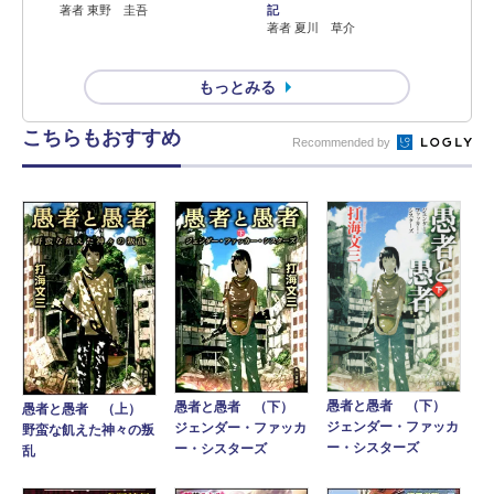
著者 東野 圭吾
記
著者 夏川 草介
もっとみる
こちらもおすすめ
Recommended by
愚者と愚者 （下）
愚者と愚者 （下）
愚者と愚者 （上）
ジェンダー・ファッカ
ジェンダー・ファッカ
野蛮な飢えた神々の叛
ー・シスターズ
ー・シスターズ
乱