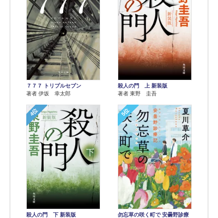
７７７ トリプルセブン
殺人の門 上 新装版
著者 伊坂 幸太郎
著者 東野 圭吾
4位
5位
殺人の門 下 新装版
勿忘草の咲く町で 安曇野診療