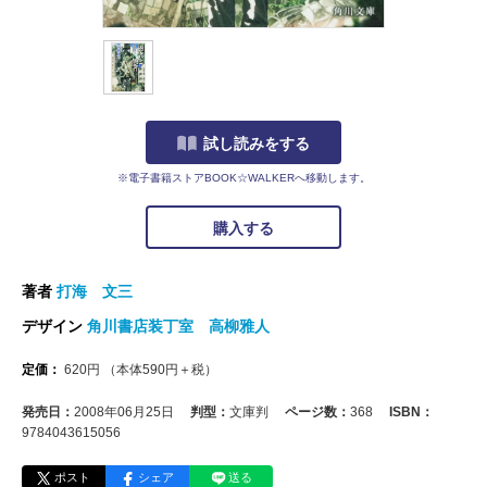
試し読みをする
※電子書籍ストアBOOK☆WALKERへ移動します。
購入する
著者
打海 文三
デザイン
角川書店装丁室 高柳雅人
定価：
620
円
（本体
590
円＋税）
発売日：
2008年06月25日
判型：
文庫判
ページ数：
368
ISBN：
9784043615056
ポスト
シェア
送る