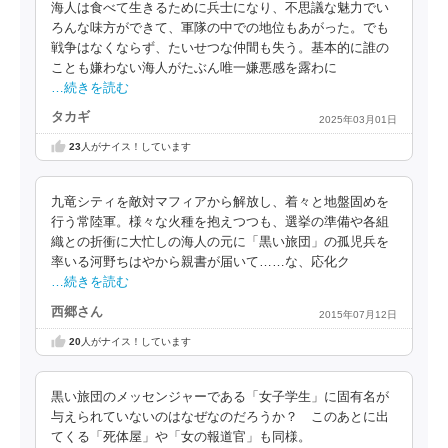
海人は食べて生きるために兵士になり、不思議な魅力でい
ろんな味方ができて、軍隊の中での地位もあがった。でも
戦争はなくならず、たいせつな仲間も失う。基本的に誰の
ことも嫌わない海人がたぶん唯一嫌悪感を露わに
…続きを読む
タカギ
2025年03月01日
23
人がナイス！しています
九竜シティを敵対マフィアから解放し、着々と地盤固めを
行う常陸軍。様々な火種を抱えつつも、選挙の準備や各組
織との折衝に大忙しの海人の元に「黒い旅団」の孤児兵を
率いる河野ちはやから親書が届いて……な、応化ク
…続きを読む
西郷さん
2015年07月12日
20
人がナイス！しています
黒い旅団のメッセンジャーである「女子学生」に固有名が
与えられていないのはなぜなのだろうか？ このあとに出
てくる「死体屋」や「女の報道官」も同様。