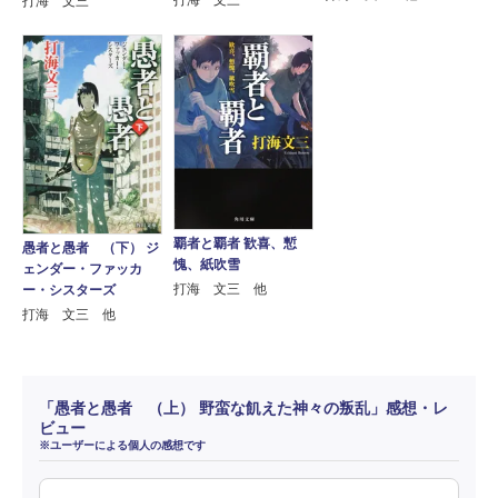
打海 文三
打海 文三
覇者と覇者 歓喜、慙
愚者と愚者 （下） ジ
愧、紙吹雪
ェンダー・ファッカ
打海 文三 他
ー・シスターズ
打海 文三 他
「愚者と愚者 （上） 野蛮な飢えた神々の叛乱」感想・レ
ビュー
※ユーザーによる個人の感想です