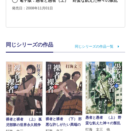
電子版：愚者と愚者（上） 野蛮な飢えた神々の叛乱
発売日：2008年11月01日
同じシリーズの作品
同じシリーズの作品一覧
愚者と愚者 （上） 野
裸者と裸者 （下） 邪
裸者と裸者 （上） 孤
蛮な飢えた神々の叛乱
悪な許しがたい異端の
児部隊の世界永久戦争
打海 文三 他