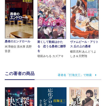
愚者のエンドロール
斯くして歌姫はかた
ヴァムピール・アリト
る 恋うる愚者に贖罪
ス 丘の上の愚者
米澤穂信 清水厚 高野
を
音彦
榎田尤利 あんどうよ
朝前みちる カズアキ
しき＆天野翔
この著者の商品
著者名「打海文三」で検索