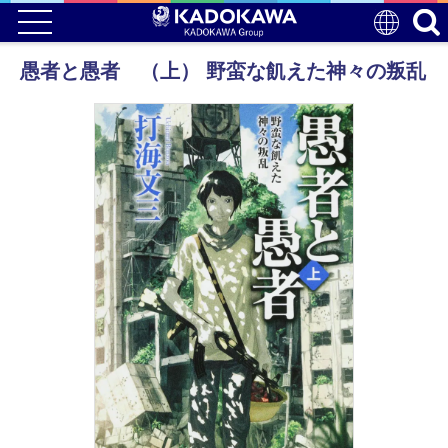
愚者と愚者 （上） 野蛮な飢えた神々の叛乱