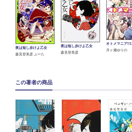
オトメマニア!!1
夜は短し歩けよ乙女
夜は短し歩けよ乙女
月ヶ瀬ゆりの
森見登美彦
森見登美彦 ぶーた
この著者の商品