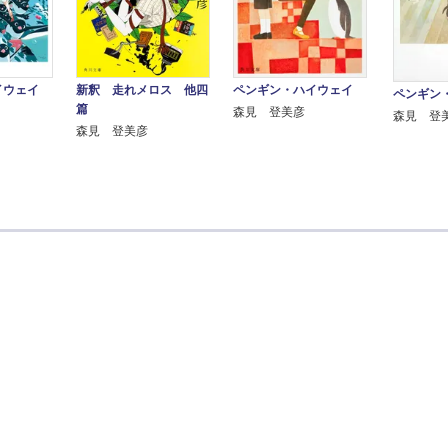
新釈 走れメロス 他四
イウェイ
ペンギン・ハイウェイ
ペンギン
篇
森見 登美彦
森見 登
森見 登美彦