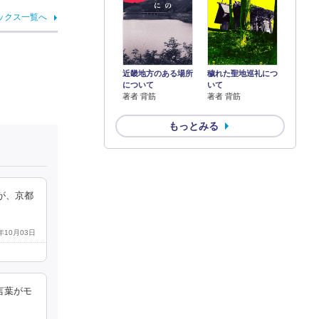
ックス一覧へ
近畿地方のある場所
穢れた聖地巡礼につ
について
いて
著者 背筋
著者 背筋
もっとみる
が、京都
0年10月03日
言葉がモ