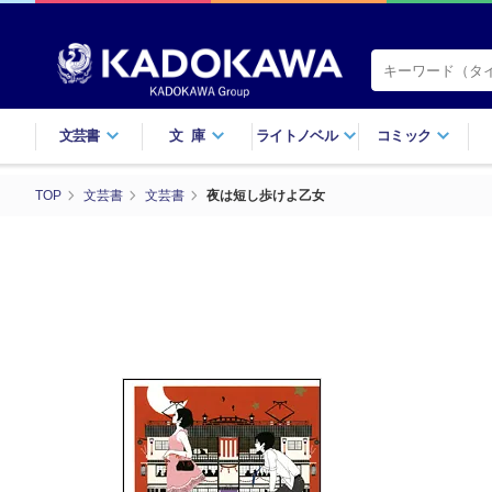
文芸書
文庫
ライトノベル
コミック
TOP
文芸書
文芸書
夜は短し歩けよ乙女