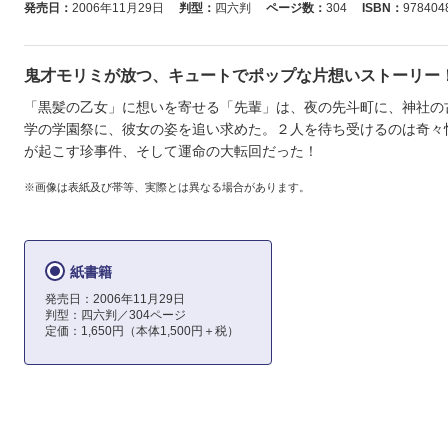
発売日：
2006年11月29日
判型：
四六判
ページ数：
304
ISBN：
978404
鬼才モリミが放つ、キュートでポップな片想いストーリー
「黒髪の乙女」に想いを寄せる「先輩」は、夜の先斗町に、神社の
学の学園祭に、彼女の姿を追い求めた。２人を待ち受けるのは奇々
が起こす珍事件、そして運命の大転回だった！
※画像は表紙及び帯等、実際とは異なる場合があります。
紙書籍
発売日：2006年11月29日
判型：四六判／304ページ
定価：1,650円（本体1,500円＋税）