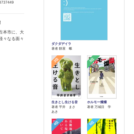
8737449
！
古本市に、大
怪々なる面々
ダクダデイラ
著者 餅屋 蛾
2位
3位
生きとし生ける音
ホルモー燦燦
著者 平井 まさ
著者 万城目 学
あき
4位
5位