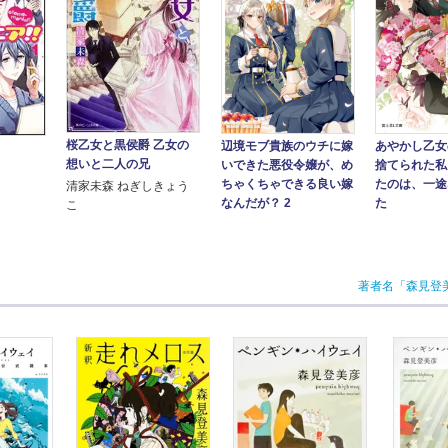
桜乙女と黒侯爵 乙女の
あやかし乙女
辺境モブ貴族のウチに嫁
想いと二人の兄
捨てられた私
いできた悪役令嬢が、め
たのは、一途
ちゃくちゃできる良い嫁
清家未森 ねぎしきょう
た
なんだが？ 2
こ
著者名「森見登