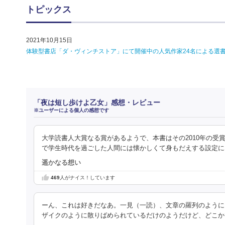
トピックス
2021年10月15日
体験型書店「ダ・ヴィンチストア」にて開催中の人気作家24名による選書
「夜は短し歩けよ乙女」感想・レビュー
※ユーザーによる個人の感想です
大学読書人大賞なる賞があるようで、本書はその2010年の
で学生時代を過ごした人間には懐かしくて身もだえする設定に
遥かなる想い
469
人がナイス！しています
ーん、これは好きだなあ。一見（一読）、文章の羅列のように
ザイクのように散りばめられているだけのようだけど、どこか