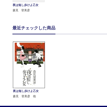
夜は短し歩けよ乙女
森見 登美彦
最近チェックした商品
夜は短し歩けよ乙女
森見 登美彦 他