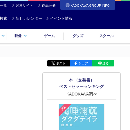
一覧
関連サイト
作品公募
KADOKAWA GROUP INFO
検索
新刊カレンダー
イベント情報
映像
ゲーム
グッズ
スクール
ポスト
シェア
送る
本 （文芸書）
ベストセラーランキング
KADOKAWA調べ
1位