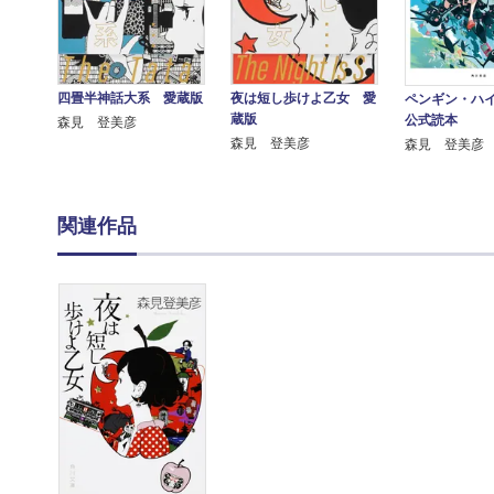
四畳半神話大系 愛蔵版
夜は短し歩けよ乙女 愛
ペンギン・ハ
蔵版
公式読本
森見 登美彦
森見 登美彦
森見 登美彦
関連作品