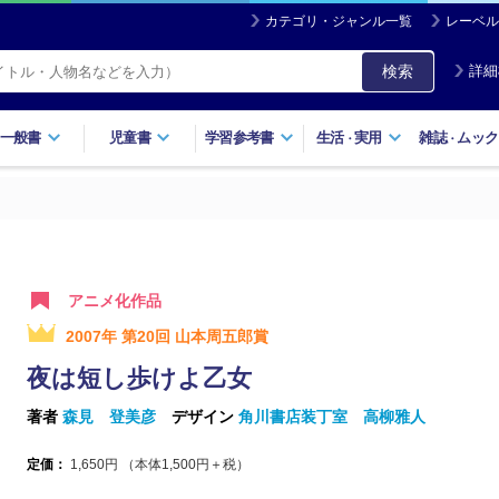
カテゴリ・ジャンル一覧
レーベル
検索
詳細
一般書
児童書
学習参考書
生活
実用
雑誌
ムック
・
・
アニメ化作品
2007年 第20回 山本周五郎賞
夜は短し歩けよ乙女
著者
森見 登美彦
デザイン
角川書店装丁室 高柳雅人
定価：
1,650
円 （本体
1,500
円＋税）