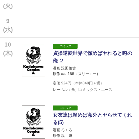
(火)
9
(水)
10
コミック
(木)
貞操逆転世界で頼めばヤれると噂の
俺 ２
漫画 澄田佑貴
原作 aaa168（スリーエー）
定価
924
円（本体
840
円＋税）
レーベル：角川コミックス・エース
コミック
女友達は頼めば意外とヤらせてくれ
る(5)
漫画 ろくろ
原作 鏡 遊