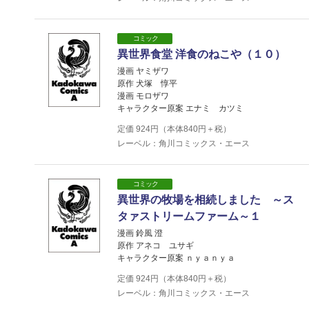
コミック
異世界食堂 洋食のねこや（１０）
漫画 ヤミザワ
原作 犬塚 惇平
漫画 モロザワ
キャラクター原案 エナミ カツミ
定価
924
円（本体
840
円＋税）
レーベル：角川コミックス・エース
コミック
異世界の牧場を相続しました ～ス
タァストリームファーム～１
漫画 鈴風 澄
原作 アネコ ユサギ
キャラクター原案 ｎｙａｎｙａ
定価
924
円（本体
840
円＋税）
レーベル：角川コミックス・エース