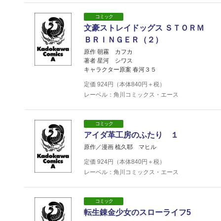
コミック
文豪ストレイドッグス ＳＴＯＲＭ
ＢＲＩＮＧＥＲ（２）
原作 朝霧 カフカ
著者 星河 シワス
キャラクター原案 春河３５
定価
924
円（本体
840
円＋税）
レーベル：角川コミックス・エース
コミック
アイダ革工房のふたり １
原作／漫画 梳久耶 マヒル
定価
924
円（本体
840
円＋税）
レーベル：角川コミックス・エース
コミック
転生錬金少女のスローライフ5