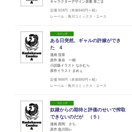
キャラクターデザイン原案 茶ごま
定価
924
円（本体
840
円＋税）
レーベル：角川コミックス・エース
コミック
ある日突然、ギャルの許嫁ができ
た 4
漫画 窪茶
原作 泉谷 一樹
小説版イラスト なかむら
原作イラスト まめぇ
定価
968
円（本体
880
円＋税）
レーベル：角川コミックス・エース
コミック
奴隷からの期待と評価のせいで搾取
できないのだが （５）
漫画 西岡 さち
原作 急川回レ