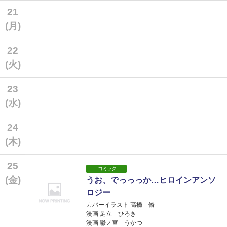
21
(月)
22
(火)
23
(水)
24
(木)
25
コミック
(金)
うお、でっっっか…ヒロインアンソ
ロジー
カバーイラスト 高橋 脩
漫画 足立 ひろき
漫画 鬱ノ宮 うかつ