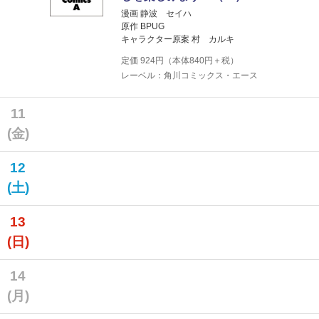
漫画 静波 セイハ
原作 BPUG
キャラクター原案 村 カルキ
定価
924
円（本体
840
円＋税）
レーベル：角川コミックス・エース
11
(金)
12
(土)
13
(日)
14
(月)