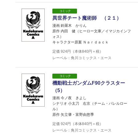
コミック
異世界チート魔術師 （２１）
漫画 鈴羅木 かりん
原作 内田 健（ヒーロー文庫／イマジカインフ
ォス）
キャラクター原案 Ｎａｒｄａｃｋ
定価
924
円（本体
840
円＋税）
レーベル：角川コミックス・エース
コミック
機動戦士ガンダムF90クラスター
（5）
漫画 今ノ夜 きよし
シナリオ 小太刀 右京（チーム・バレルロー
ル）
原作 矢立肇・富野由悠季
定価
924
円（本体
840
円＋税）
レーベル：角川コミックス・エース