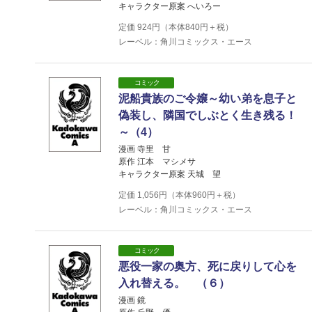
キャラクター原案 へいろー
定価
924
円（本体
840
円＋税）
レーベル：角川コミックス・エース
コミック
泥船貴族のご令嬢～幼い弟を息子と
偽装し、隣国でしぶとく生き残る！
～（4）
漫画 寺里 甘
原作 江本 マシメサ
キャラクター原案 天城 望
定価
1,056
円（本体
960
円＋税）
レーベル：角川コミックス・エース
コミック
悪役一家の奥方、死に戻りして心を
入れ替える。 （６）
漫画 鏡