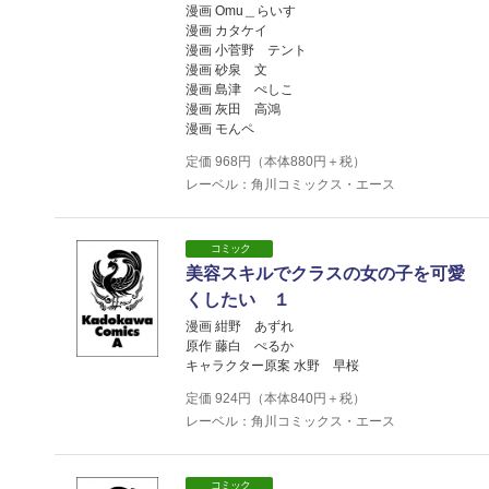
漫画 Omu＿らいす
漫画 カタケイ
漫画 小菅野 テント
漫画 砂泉 文
漫画 島津 ぺしこ
漫画 灰田 高鴻
漫画 モんペ
定価
968
円（本体
880
円＋税）
レーベル：角川コミックス・エース
コミック
美容スキルでクラスの女の子を可愛
くしたい １
漫画 紺野 あずれ
原作 藤白 ぺるか
キャラクター原案 水野 早桜
定価
924
円（本体
840
円＋税）
レーベル：角川コミックス・エース
コミック