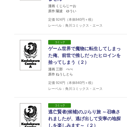
漫画 くじらじーお
原作 陽波 ゆうい
定価
924
円（本体
840
円＋税）
レーベル：角川コミックス・エース
コミック
ゲーム世界で魔物に転生してしまっ
た俺、前世で推しだったヒロインを
拾ってしまう（２）
漫画 三部 べべ
原作 ねうしとら
定価
924
円（本体
840
円＋税）
レーベル：角川コミックス・エース
コミック
逃亡賢者(候補)のぶらり旅 ～召喚さ
れましたが、逃げ出して安寧の地探
しを楽しみます～（２）