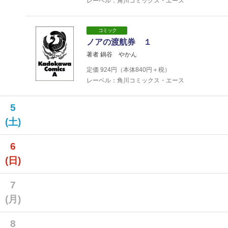
レーベル：角川コミックス・エース
コミック
ノアの渡航券 １
著者 鍋谷 やかん
定価
924
円（本体
840
円＋税）
レーベル：角川コミックス・エース
5
(土)
6
(日)
7
(月)
8