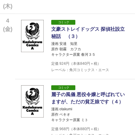
(木)
4
コミック
(金)
文豪ストレイドッグス 探偵社設立
秘話 （３）
漫画 安達 知里
原作 朝霧 カフカ
キャラクター原案 春河３５
定価
924
円（本体
840
円＋税）
レーベル：角川コミックス・エース
コミック
麗子の風儀 悪役令嬢と呼ばれてい
ますが、ただの貧乏娘です（４）
漫画 otakumi
原作 ベキオ
キャラクター原案 ミト
定価
968
円（本体
880
円＋税）