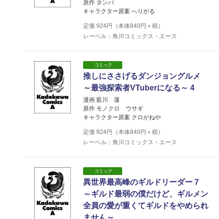
原作 タンバ
キャラクター原案 へりがる
定価
924
円（本体
840
円＋税）
レーベル：角川コミックス・エース
コミック
推しにささげるダンジョングルメ
～最強探索者VTuberになる～ 4
漫画 藍川 蓮
原作 モノクロ ウサギ
キャラクター原案 クロがねや
定価
924
円（本体
840
円＋税）
レーベル：角川コミックス・エース
コミック
異世界最高峰のギルドリーダー７
～ギルド最弱の僕だけど、ギルメン
全員の愛が重くてギルドをやめられ
ません～