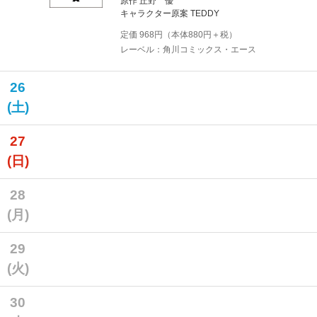
原作 丘野 優
キャラクター原案 TEDDY
定価
968
円（本体
880
円＋税）
レーベル：角川コミックス・エース
26
(土)
27
(日)
28
(月)
29
(火)
30