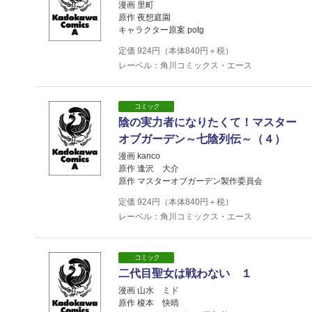
漫画 里町
原作 夜想庭園
キャラクター原案 potg
定価
924
円（本体
840
円＋税）
レーベル：角川コミックス・エース
コミック
陰の実力者になりたくて！マスター
オブガーデン～七陰列伝～（４）
漫画 kanco
原作 逢沢 大介
原作 マスターオブガーデン製作委員会
定価
924
円（本体
840
円＋税）
レーベル：角川コミックス・エース
コミック
二代目聖女は戦わない １
漫画 山水 ミド
原作 榎本 快晴