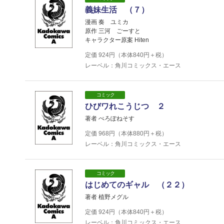
義妹生活 （７）
漫画 奏 ユミカ
原作 三河 ごーすと
キャラクター原案 Hiten
定価
924
円（本体
840
円＋税）
レーベル：角川コミックス・エース
コミック
ひびワれこうじつ ２
著者 ぺろぽねそす
定価
968
円（本体
880
円＋税）
レーベル：角川コミックス・エース
コミック
はじめてのギャル （２２）
著者 植野メグル
定価
924
円（本体
840
円＋税）
レーベル：角川コミックス・エース