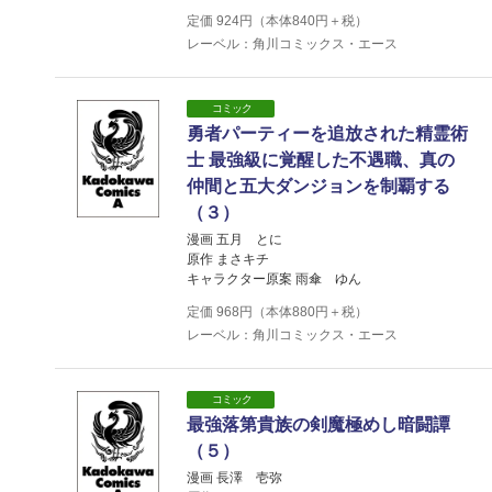
定価
924
円（本体
840
円＋税）
レーベル：角川コミックス・エース
コミック
勇者パーティーを追放された精霊術
士 最強級に覚醒した不遇職、真の
仲間と五大ダンジョンを制覇する
（３）
漫画 五月 とに
原作 まさキチ
キャラクター原案 雨傘 ゆん
定価
968
円（本体
880
円＋税）
レーベル：角川コミックス・エース
コミック
最強落第貴族の剣魔極めし暗闘譚
（５）
漫画 長澤 壱弥