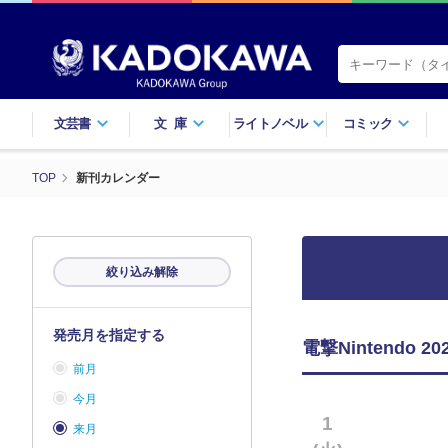
文芸書
文庫
ライトノベル
コミック
TOP
新刊カレンダー
絞り込み解除
発売月を指定する
電撃Nintendo
前月
今月
1
来月