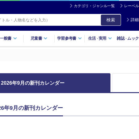
カテゴリ・ジャンル一覧
レーベル
検索
詳細
一般書
児童書
学習参考書
生活
実用
雑誌
ムック
・
・
2026年9月の新刊カレンダー
 2026年9月の新刊カレンダー