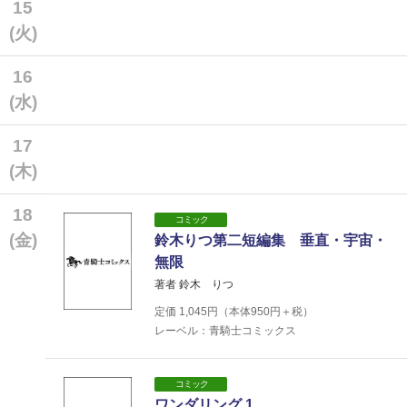
15
(火)
16
(水)
17
(木)
18
コミック
(金)
鈴木りつ第二短編集 垂直・宇宙・
無限
著者 鈴木 りつ
定価
1,045
円（本体
950
円＋税）
レーベル：青騎士コミックス
コミック
ワンダリング 1